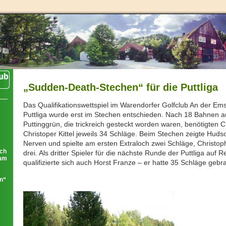
„Sudden-Death-Stechen“ für die Puttliga
Das Qualifikationswettspiel im Warendorfer Golfclub An der Ems
Puttliga wurde erst im Stechen entschieden. Nach 18 Bahnen 
Puttinggrün, die trickreich gesteckt worden waren, benötigten 
Christoper Kittel jeweils 34 Schläge. Beim Stechen zeigte Huds
Nerven und spielte am ersten Extraloch zwei Schläge, Christoph
ich
drei. Als dritter Spieler für die nächste Runde der Puttliga auf
eam
qualifizierte sich auch Horst Franze – er hatte 35 Schläge gebr
ln“