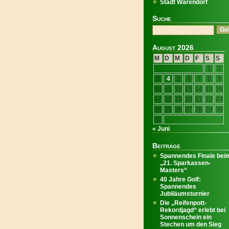
Stadt Warendorf
Suche
August 2026
M
D
M
D
F
S
S
1
2
3
4
5
6
7
8
9
10
11
12
13
14
15
16
17
18
19
20
21
22
23
24
25
26
27
28
29
30
31
« Juni
Beiträge
Spannendes Finale bei
„21. Sparkassen-
Masters“
40 Jahre Golf:
Spannendes
Jubiläumsturnier
Die „Reifenpott-
Rekordjagd“ erlebt bei
Sonnenschein ein
Stechen um den Sieg