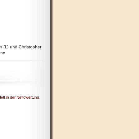
n (l.) und Christopher
ann
ett in der Nettowertung