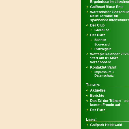
Ergebnisse im einzelnen
Golfhotel Blaue Ente
Warendorfer Golfschule
Neue Termine für
spannende Intensivkur
Der Club
GreenFee
Der Platz
Bahnen
Scorecard
Platzregeln
Wettspielkalender 2026
Start am 01.März
verschoben!
Kontakt/Anfahrt
Impressum +
Datenschutz
Themen:
Aktuelles
Berichte
Das Tal der Tränen – so
kommt Freude auf
Der Platz
Links:
Golfpark Heidewald