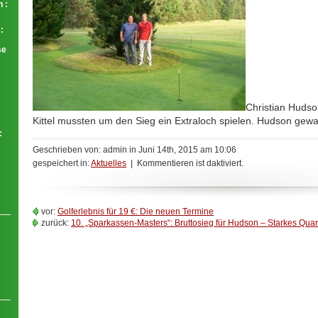
 :
:
se
Christian Hudso
Kittel mussten um den Sieg ein Extraloch spielen. Hudson gew
:
Geschrieben von: admin in Juni 14th, 2015 am 10:06
gespeichert in:
Aktuelles
| Kommentieren ist daktiviert.
vor:
Golferlebnis für 19 €: Die neuen Termine
zurück:
10. „Sparkassen-Masters“: Bruttosieg für Hudson – Starkes Quart