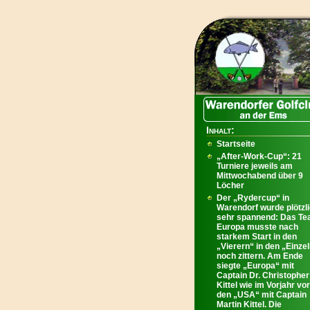
Inhalt:
Startseite
„After-Work-Cup“: 21
Turniere jeweils am
Mittwochabend über 9
Löcher
Der „Rydercup“ in
Warendorf wurde plötzl
sehr spannend: Das T
Europa musste nach
starkem Start in den
„Vierern“ in den „Einze
noch zittern. Am Ende
siegte „Europa“ mit
Captain Dr. Christopher
Kittel wie im Vorjahr vor
den „USA“ mit Captain
Martin Kittel. Die