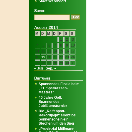
Stadt Warendorf
Suche
August 2014
M
D
M
D
F
S
S
1
2
3
4
5
6
7
8
9
10
11
12
13
14
15
16
17
18
19
20
21
22
23
24
25
26
27
28
29
30
31
« Juli
Sep. »
Beiträge
Spannendes Finale beim
„21. Sparkassen-
Masters“
40 Jahre Golf:
Spannendes
Jubiläumsturnier
Die „Reifenpott-
Rekordjagd“ erlebt bei
Sonnenschein ein
Stechen um den Sieg
„Provinzial-Möllmann-