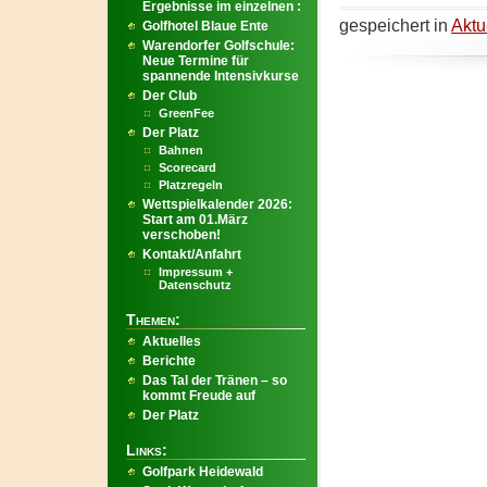
Ergebnisse im einzelnen :
gespeichert in
Aktu
Golfhotel Blaue Ente
Warendorfer Golfschule:
Neue Termine für
spannende Intensivkurse
Der Club
GreenFee
Der Platz
Bahnen
Scorecard
Platzregeln
Wettspielkalender 2026:
Start am 01.März
verschoben!
Kontakt/Anfahrt
Impressum +
Datenschutz
Themen:
Aktuelles
Berichte
Das Tal der Tränen – so
kommt Freude auf
Der Platz
Links:
Golfpark Heidewald