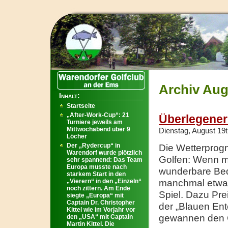
Archiv Aug
Inhalt:
Startseite
„After-Work-Cup“: 21
Überlegener
Turniere jeweils am
Mittwochabend über 9
Dienstag, August 19t
Löcher
Der „Rydercup“ in
Die Wetterprog
Warendorf wurde plötzlich
Golfen: Wenn m
sehr spannend: Das Team
Europa musste nach
wunderbare Bed
starkem Start in den
„Vierern“ in den „Einzeln“
manchmal etwas 
noch zittern. Am Ende
Spiel. Dazu Pre
siegte „Europa“ mit
Captain Dr. Christopher
der „Blauen Ent
Kittel wie im Vorjahr vor
gewannen den G
den „USA“ mit Captain
Martin Kittel. Die