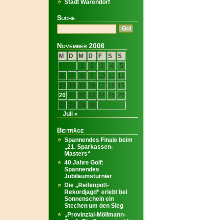
Stadt Warendorf
Suche
November 2006
M
D
M
D
F
S
S
1
2
3
4
5
6
7
8
9
10
11
12
13
14
15
16
17
18
19
20
21
22
23
24
25
26
27
28
29
30
Juli »
Beiträge
Spannendes Finale beim
„21. Sparkassen-
Masters“
40 Jahre Golf:
Spannendes
Jubiläumsturnier
Die „Reifenpott-
Rekordjagd“ erlebt bei
Sonnenschein ein
Stechen um den Sieg
„Provinzial-Möllmann-