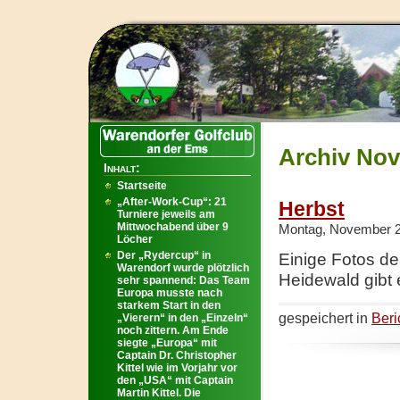
Archiv Nov
Inhalt:
Startseite
„After-Work-Cup“: 21
Herbst
Turniere jeweils am
Mittwochabend über 9
Montag, November 2
Löcher
Der „Rydercup“ in
Einige Fotos d
Warendorf wurde plötzlich
Heidewald gibt 
sehr spannend: Das Team
Europa musste nach
starkem Start in den
gespeichert in
Beri
„Vierern“ in den „Einzeln“
noch zittern. Am Ende
siegte „Europa“ mit
Captain Dr. Christopher
Kittel wie im Vorjahr vor
den „USA“ mit Captain
Martin Kittel. Die