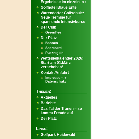
Ergebnisse im einzelnen :
Golfhotel Blaue Ente
Warendorfer Golfschule:
Neue Termine für
spannende Intensivkurse
Der Club
GreenFee
Der Platz
Bahnen
Scorecard
Platzregeln
Wettspielkalender 2026:
Start am 01.März
verschoben!
Kontakt/Anfahrt
Impressum +
Datenschutz
Themen:
Aktuelles
Berichte
Das Tal der Tränen – so
kommt Freude auf
Der Platz
Links:
Golfpark Heidewald