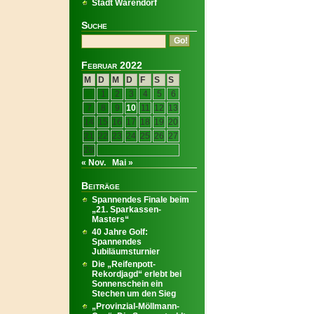
Stadt Warendorf
Suche
Februar 2022
M
D
M
D
F
S
S
1
2
3
4
5
6
7
8
9
10
11
12
13
14
15
16
17
18
19
20
21
22
23
24
25
26
27
28
« Nov.
Mai »
Beiträge
Spannendes Finale beim
„21. Sparkassen-
Masters“
40 Jahre Golf:
Spannendes
Jubiläumsturnier
Die „Reifenpott-
Rekordjagd“ erlebt bei
Sonnenschein ein
Stechen um den Sieg
„Provinzial-Möllmann-