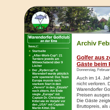
Archiv Feb
Inhalt:
Startseite
„After-Work-Cup“: 21
Golfer aus z
Turniere jeweils am
Mittwochabend über 9
Gäste beim 
Löcher
Donnerstag, Februar
Der „Rydercup“ in
Warendorf wurde plötzlich
sehr spannend: Das Team
Auch im 14. Jah
Europa musste nach
nicht verloren. 
starkem Start in den
„Vierern“ in den „Einzeln“
Warendorfer Gol
noch zittern. Am Ende
Preisen ausgest
siegte „Europa“ mit
Captain Dr. Christopher
Die Gäste zeigt
Kittel wie im Vorjahr vor
den „USA“ mit Captain
Bruttopreis, al
Martin Kittel. Die