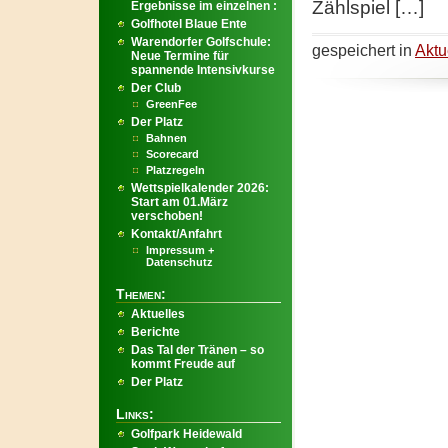
Zählspiel […]
Ergebnisse im einzelnen :
Golfhotel Blaue Ente
Warendorfer Golfschule:
gespeichert in
Aktu
Neue Termine für
spannende Intensivkurse
Der Club
GreenFee
Der Platz
Bahnen
Scorecard
Platzregeln
Wettspielkalender 2026:
Start am 01.März
verschoben!
Kontakt/Anfahrt
Impressum +
Datenschutz
Themen:
Aktuelles
Berichte
Das Tal der Tränen – so
kommt Freude auf
Der Platz
Links:
Golfpark Heidewald