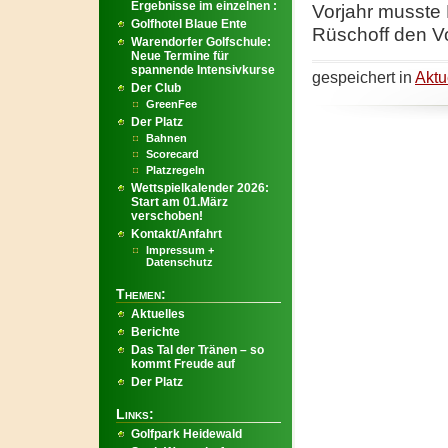
Ergebnisse im einzelnen :
Vorjahr musste 
Golfhotel Blaue Ente
Rüschoff den Vor
Warendorfer Golfschule:
Neue Termine für
spannende Intensivkurse
gespeichert in
Aktu
Der Club
GreenFee
Der Platz
Bahnen
Scorecard
Platzregeln
Wettspielkalender 2026:
Start am 01.März
verschoben!
Kontakt/Anfahrt
Impressum +
Datenschutz
Themen:
Aktuelles
Berichte
Das Tal der Tränen – so
kommt Freude auf
Der Platz
Links:
Golfpark Heidewald