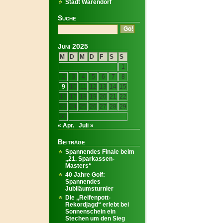
Stadt Warendorf
Suche
Juni 2025
M
D
M
D
F
S
S
1
2
3
4
5
6
7
8
9
10
11
12
13
14
15
16
17
18
19
20
21
22
23
24
25
26
27
28
29
30
« Apr.
Juli »
Beiträge
Spannendes Finale beim
„21. Sparkassen-
Masters“
40 Jahre Golf:
Spannendes
Jubiläumsturnier
Die „Reifenpott-
Rekordjagd“ erlebt bei
Sonnenschein ein
Stechen um den Sieg