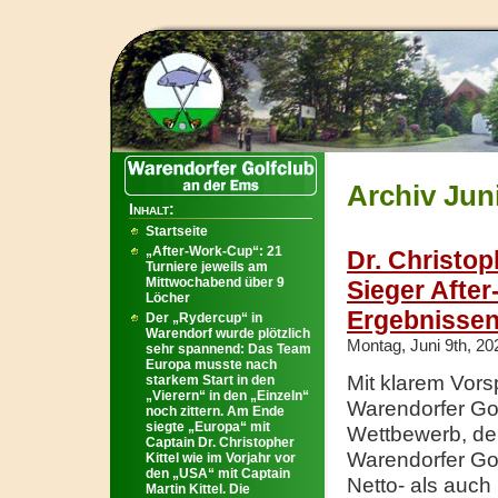
Archiv Juni
Inhalt:
Startseite
„After-Work-Cup“: 21
Dr. Christop
Turniere jeweils am
Mittwochabend über 9
Sieger Afte
Löcher
Ergebnisse
Der „Rydercup“ in
Warendorf wurde plötzlich
Montag, Juni 9th, 20
sehr spannend: Das Team
Europa musste nach
Mit klarem Vors
starkem Start in den
„Vierern“ in den „Einzeln“
Warendorfer Gol
noch zittern. Am Ende
siegte „Europa“ mit
Wettbewerb, der
Captain Dr. Christopher
Warendorfer Gol
Kittel wie im Vorjahr vor
den „USA“ mit Captain
Netto- als auch
Martin Kittel. Die