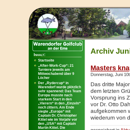
Archiv Juni
Inhalt:
Startseite
„After-Work-Cup“: 21
Masters kna
Turniere jeweils am
Mittwochabend über 9
Donnerstag, Juni 10t
Löcher
Der „Rydercup“ in
Das dritte Major
Warendorf wurde plötzlich
dem letzten Grü
sehr spannend: Das Team
Europa musste nach
Vorsprung ins Z
starkem Start in den
„Vierern“ in den „Einzeln“
vor Dr. Otto Da
noch zittern. Am Ende
aufgekommen wa
siegte „Europa“ mit
Captain Dr. Christopher
wiederum von d
Kittel wie im Vorjahr vor
den „USA“ mit Captain
Martin Kittel. Die