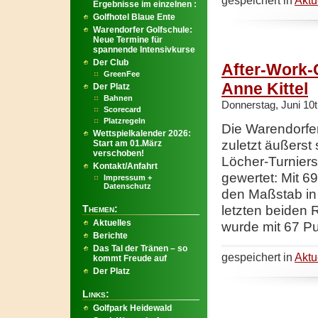
gespeichert in
Aktu
Ergebnisse im einzelnen :
Golfhotel Blaue Ente
Warendorfer Golfschule:
Neue Termine für
spannende Intensivkurse
Der Club
After-Work-
GreenFee
Anne Kittel
Der Platz
Bahnen
Donnerstag, Juni 10t
Scorecard
Platzregeln
Die Warendorfe
Wettspielkalender 2026:
zuletzt äußerst
Start am 01.März
verschoben!
Löcher-Turniers
Kontakt/Anfahrt
gewertet: Mit 6
Impressum +
Datenschutz
den Maßstab in 
Themen:
letzten beiden 
Aktuelles
wurde mit 67 Pu
Berichte
Das Tal der Tränen – so
gespeichert in
Aktu
kommt Freude auf
Der Platz
Links:
Golfpark Heidewald