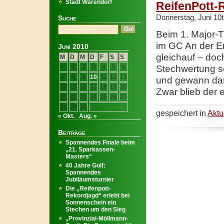
Stadt Warendorf
ReifenPott-
Donnerstag, Juni 10t
Suche
Beim 1. Major-T
im GC An der Em
Juni 2010
gleichauf – doc
M
D
M
D
F
S
S
1
2
3
4
5
6
Stechwertung se
7
8
9
10
11
12
13
und gewann dami
14
15
16
17
18
19
20
Zwar blieb der 
21
22
23
24
25
26
27
28
29
30
gespeichert in
Aktu
« Okt.
Aug. »
Beiträge
Spannendes Finale beim
„21. Sparkassen-
Masters“
40 Jahre Golf:
Spannendes
Jubiläumsturnier
Die „Reifenpott-
Rekordjagd“ erlebt bei
Sonnenschein ein
Stechen um den Sieg
„Provinzial-Möllmann-