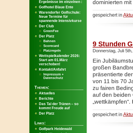
dominierten mit
Ergebnisse im einzelnen :
Golfhotel Blaue Ente
Warendorfer Golfschule:
gespeichert in
Aktu
Neue Termine für
spannende Intensivkurse
Der Club
GreenFee
Der Platz
Bahnen
9 Stunden G
Scorecard
Donnerstag, Juli 5th
Platzregeln
Wettspielkalender 2026:
Ein Jubiläumstur
Start am 01.März
verschoben!
großen Bandbrei
Kontakt/Anfahrt
präsentierte de
Impressum +
Datenschutz
von 11 bis 70 
Themen:
zu fairen Bedin
Aktuelles
auf den beiden 
Berichte
„wettkämpfen“.
Das Tal der Tränen – so
kommt Freude auf
Der Platz
gespeichert in
Aktu
Links:
Golfpark Heidewald