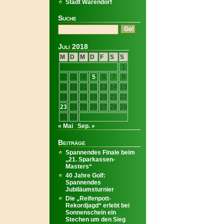
Stadt Warendorf
Suche
Juli 2018
M
D
M
D
F
S
S
1
2
3
4
5
6
7
8
9
10
11
12
13
14
15
16
17
18
19
20
21
22
23
24
25
26
27
28
29
30
31
« Mai
Sep. »
Beiträge
Spannendes Finale beim
„21. Sparkassen-
Masters“
40 Jahre Golf:
Spannendes
Jubiläumsturnier
Die „Reifenpott-
Rekordjagd“ erlebt bei
Sonnenschein ein
Stechen um den Sieg