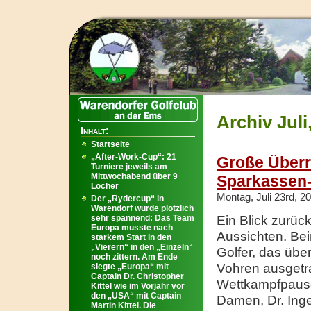
Archiv Juli
Inhalt:
Startseite
„After-Work-Cup“: 21
Große Überr
Turniere jeweils am
Mittwochabend über 9
Sparkassen
Löcher
Montag, Juli 23rd, 2
Der „Rydercup“ in
Warendorf wurde plötzlich
sehr spannend: Das Team
Ein Blick zurüc
Europa musste nach
Aussichten. Be
starkem Start in den
„Vierern“ in den „Einzeln“
Golfer, das übe
noch zittern. Am Ende
Vohren ausgetra
siegte „Europa“ mit
Captain Dr. Christopher
Wettkampfpaus
Kittel wie im Vorjahr vor
den „USA“ mit Captain
Damen, Dr. Ing
Martin Kittel. Die