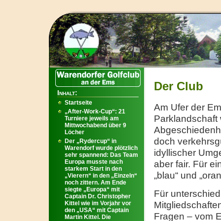
Der Club
Inhalt:
Startseite
Am Ufer der Ems
„After-Work-Cup“: 21
Parklandschaft 
Turniere jeweils am
Mittwochabend über 9
Abgeschiedenhei
Löcher
doch verkehrsgü
Der „Rydercup“ in
Warendorf wurde plötzlich
idyllischer Umge
sehr spannend: Das Team
Europa musste nach
aber fair. Für e
starkem Start in den
„blau“ und „ora
„Vierern“ in den „Einzeln“
noch zittern. Am Ende
siegte „Europa“ mit
Für unterschied
Captain Dr. Christopher
Mitgliedschafte
Kittel wie im Vorjahr vor
den „USA“ mit Captain
Fragen – vom Ei
Martin Kittel. Die