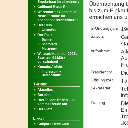
Ergebnisse im einzelnen :
Übernachtung bi
Golfhotel Blaue Ente
bis zum Einkauf
Warendorfer Golfschule:
erreichen uns u
Neue Termine für
spannende Intensivkurse
Der Club
GrÜndungsjahr:
19
GreenFee
Der Platz
Saison:
Ga
Bahnen
st
Scorecard
Platzregeln
Aufnahme:
Al
Wettspielkalender 2026:
Au
Start am 01.März
verschoben!
Fr
Kontakt/Anfahrt
Präsidentin:
Di
Impressum +
Datenschutz
Öffnungszeit:
Tä
Themen:
Sekretariat:
Te
Aktuelles
in
Berichte
Das Tal der Tränen – so
Training:
Di
kommt Freude auf
Ei
Der Platz
Tr
Links:
„K
Golfpark Heidewald