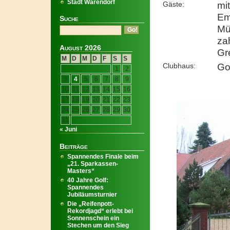
Stadt Warendorf
Gäste:
mi
Em
Suche
Mü
za
August 2026
Gr
M
D
M
D
F
S
S
Clubhaus:
Go
1
2
3
4
5
6
7
8
9
10
11
12
13
14
15
16
17
18
19
20
21
22
23
24
25
26
27
28
29
30
31
« Juni
Beiträge
Spannendes Finale beim
„21. Sparkassen-
Masters“
40 Jahre Golf:
Spannendes
Jubiläumsturnier
Die „Reifenpott-
Rekordjagd“ erlebt bei
Sonnenschein ein
Stechen um den Sieg