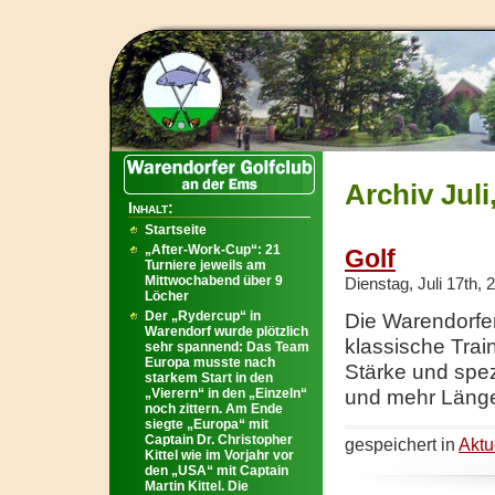
Archiv Juli
Inhalt:
Startseite
„After-Work-Cup“: 21
Golf
Turniere jeweils am
Mittwochabend über 9
Dienstag, Juli 17th, 
Löcher
Der „Rydercup“ in
Die Warendorfe
Warendorf wurde plötzlich
klassische Tra
sehr spannend: Das Team
Europa musste nach
Stärke und spez
starkem Start in den
„Vierern“ in den „Einzeln“
und mehr Länge
noch zittern. Am Ende
siegte „Europa“ mit
Captain Dr. Christopher
gespeichert in
Aktu
Kittel wie im Vorjahr vor
den „USA“ mit Captain
Martin Kittel. Die