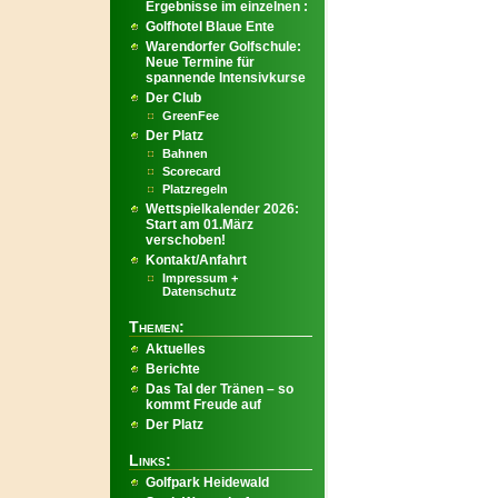
Ergebnisse im einzelnen :
Golfhotel Blaue Ente
Warendorfer Golfschule:
Neue Termine für
spannende Intensivkurse
Der Club
GreenFee
Der Platz
Bahnen
Scorecard
Platzregeln
Wettspielkalender 2026:
Start am 01.März
verschoben!
Kontakt/Anfahrt
Impressum +
Datenschutz
Themen:
Aktuelles
Berichte
Das Tal der Tränen – so
kommt Freude auf
Der Platz
Links:
Golfpark Heidewald