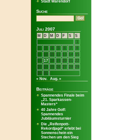
Stadt Warendorf
Suche
Juli 2007
M
D
M
D
F
S
S
1
2
3
4
5
6
7
8
9
10
11
12
13
14
15
16
17
18
19
20
21
22
23
24
25
26
27
28
29
30
31
« Nov.
Aug. »
Beiträge
Spannendes Finale beim
„21. Sparkassen-
Masters“
40 Jahre Golf:
Spannendes
Jubiläumsturnier
Die „Reifenpott-
Rekordjagd“ erlebt bei
Sonnenschein ein
Stechen um den Sieg