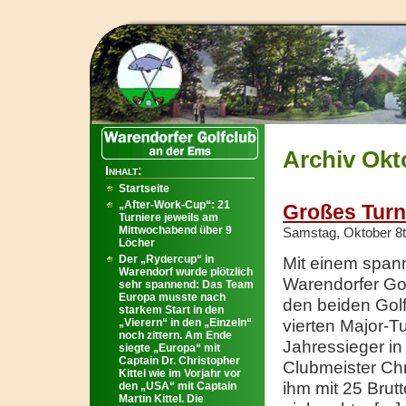
Archiv Okt
Inhalt:
Startseite
„After-Work-Cup“: 21
Großes Turni
Turniere jeweils am
Mittwochabend über 9
Samstag, Oktober 8t
Löcher
Der „Rydercup“ in
Mit einem span
Warendorf wurde plötzlich
Warendorfer Gol
sehr spannend: Das Team
Europa musste nach
den beiden Golf
starkem Start in den
„Vierern“ in den „Einzeln“
vierten Major-T
noch zittern. Am Ende
Jahressieger in
siegte „Europa“ mit
Captain Dr. Christopher
Clubmeister Chr
Kittel wie im Vorjahr vor
ihm mit 25 Bru
den „USA“ mit Captain
Martin Kittel. Die