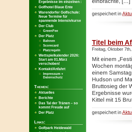
einbrachte, […]
Ergebnisse im einzelnen :
Golfhotel Blaue Ente
Warendorfer Golfschule:
gespeichert in
Aktu
Neue Termine für
spannende Intensivkurse
Der Club
GreenFee
Der Platz
Titel beim A
Bahnen
Scorecard
Freitag, Oktober 7th
Platzregeln
Wettspielkalender 2026:
Mit einem „Fest
Start am 01.März
verschoben!
Wochen montägl
Kontakt/Anfahrt
einem Samstag 
Impressum +
Datenschutz
Hudson und Mart
Bruttosieg der 
Themen:
Ergebnisse wurd
Aktuelles
Berichte
Kittel mit 15 B
Das Tal der Tränen – so
kommt Freude auf
gespeichert in
Aktu
Der Platz
Links:
Golfpark Heidewald