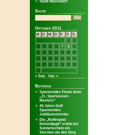
Stadt Warendorf
Suche
Oktober 2011
M
D
M
D
F
S
S
1
2
3
4
5
6
7
8
9
10
11
12
13
14
15
16
17
18
19
20
21
22
23
24
25
26
27
28
29
30
31
« Sep.
Apr. »
Beiträge
Spannendes Finale beim
„21. Sparkassen-
Masters“
40 Jahre Golf:
Spannendes
Jubiläumsturnier
Die „Reifenpott-
Rekordjagd“ erlebt bei
Sonnenschein ein
Stechen um den Sieg