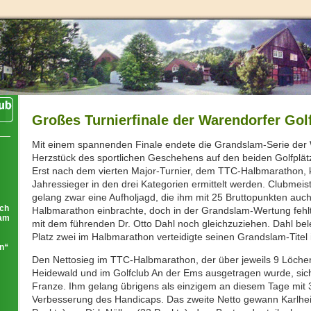
Großes Turnierfinale der Warendorfer Gol
Mit einem spannenden Finale endete die Grandslam-Serie der 
Herzstück des sportlichen Geschehens auf den beiden Golfplätz
Erst nach dem vierten Major-Turnier, dem TTC-Halbmarathon, 
Jahressieger in den drei Kategorien ermittelt werden. Clubmeis
gelang zwar eine Aufholjagd, die ihm mit 25 Bruttopunkten auc
ich
Halbmarathon einbrachte, doch in der Grandslam-Wertung fehl
eam
mit dem führenden Dr. Otto Dahl noch gleichzuziehen. Dahl bel
Platz zwei im Halbmarathon verteidigte seinen Grandslam-Titel 
ln“
Den Nettosieg im TTC-Halbmarathon, der über jeweils 9 Löcher
Heidewald und im Golfclub An der Ems ausgetragen wurde, sich
Franze. Ihm gelang übrigens als einzigem an diesem Tage mit 
Verbesserung des Handicaps. Das zweite Netto gewann Karlhei