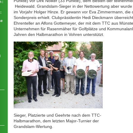
Punkte) vor Dirk Nölker (33 Punkte), dem Besten der teilnehm
 :
Heidewald. Grandslam-Sieger in der Nettowertung aber wurde 
im Vorjahr Holger Hinze. Er gewann vor Eva Zimmermann, die
:
Sonderpreis erhielt. Clubpräsidentin Hedi Dieckmann überreic
se
Ehrenteller an Alfons Gottemeyer, der mit dem TTC aus Münst
Unternehmen für Rasenmäher für Golfplätze und Kommunalanla
Jahren den Halbmarathon in Vohren unterstützt.
:
Sieger, Platzierte und Geehrte nach dem TTC-
Halbmarathon, dem letzten Major-Turnier der
Grandslam-Wertung.