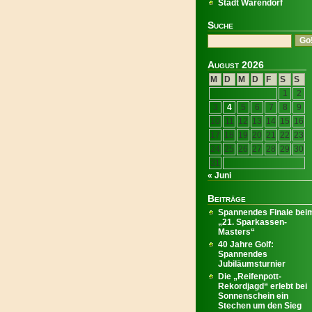
Stadt Warendorf
Suche
August 2026
M
D
M
D
F
S
S
1
2
3
4
5
6
7
8
9
10
11
12
13
14
15
16
17
18
19
20
21
22
23
24
25
26
27
28
29
30
31
« Juni
Beiträge
Spannendes Finale bei
„21. Sparkassen-
Masters“
40 Jahre Golf:
Spannendes
Jubiläumsturnier
Die „Reifenpott-
Rekordjagd“ erlebt bei
Sonnenschein ein
Stechen um den Sieg