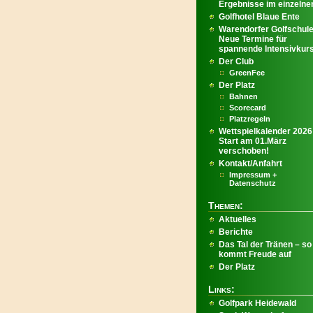
Ergebnisse im einzelnen
Golfhotel Blaue Ente
Warendorfer Golfschule
Neue Termine für
spannende Intensivkur
Der Club
GreenFee
Der Platz
Bahnen
Scorecard
Platzregeln
Wettspielkalender 2026
Start am 01.März
verschoben!
Kontakt/Anfahrt
Impressum +
Datenschutz
Themen:
Aktuelles
Berichte
Das Tal der Tränen – so
kommt Freude auf
Der Platz
Links:
Golfpark Heidewald