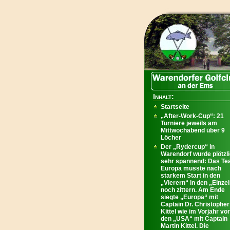
Inhalt:
Startseite
„After-Work-Cup“: 21
Turniere jeweils am
Mittwochabend über 9
Löcher
Der „Rydercup“ in
Warendorf wurde plötzl
sehr spannend: Das T
Europa musste nach
starkem Start in den
„Vierern“ in den „Einze
noch zittern. Am Ende
siegte „Europa“ mit
Captain Dr. Christopher
Kittel wie im Vorjahr vor
den „USA“ mit Captain
Martin Kittel. Die