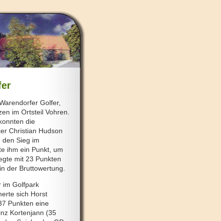
fer
Warendorfer Golfer,
en im Ortsteil Vohren.
konnten die
ter Christian Hudson
h den Sieg im
te ihm ein Punkt, um
egte mit 23 Punkten
in der Bruttowertung.
 im Golfpark
erte sich Horst
37 Punkten eine
nz Kortenjann (35