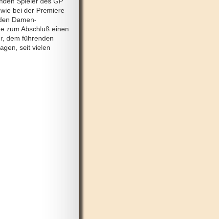
enden Spieler des GP
wie bei der Premiere
 den Damen-
hte zum Abschluß einen
er, dem führenden
gen, seit vielen