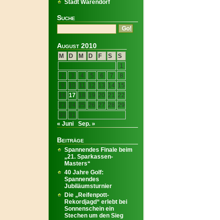
Stadt Warendorf
Suche
August 2010
M
D
M
D
F
S
S
1
2
3
4
5
6
7
8
9
10
11
12
13
14
15
16
17
18
19
20
21
22
23
24
25
26
27
28
29
30
31
« Juni
Sep. »
Beiträge
Spannendes Finale beim
„21. Sparkassen-
Masters“
40 Jahre Golf:
Spannendes
Jubiläumsturnier
Die „Reifenpott-
Rekordjagd“ erlebt bei
Sonnenschein ein
Stechen um den Sieg