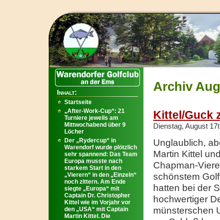
Archiv Aug
Inhalt:
Startseite
„After-Work-Cup“: 21
Kittel/Guck 
Turniere jeweils am
Mittwochabend über 9
Dienstag, August 17t
Löcher
Der „Rydercup“ in
Unglaublich, ab
Warendorf wurde plötzlich
Martin Kittel u
sehr spannend: Das Team
Europa musste nach
Chapman-Vierer
starkem Start in den
„Vierern“ in den „Einzeln“
schönstem Golft
noch zittern. Am Ende
hatten bei der 
siegte „Europa“ mit
Captain Dr. Christopher
hochwertiger D
Kittel wie im Vorjahr vor
münsterschen U
den „USA“ mit Captain
Martin Kittel. Die