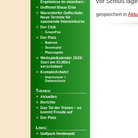
vor Schluß lage
Ergebnisse im einzelnen :
Golfhotel Blaue Ente
Warendorfer Golfschule:
gespeichert in
Aktu
Neue Termine für
spannende Intensivkurse
Der Club
GreenFee
Der Platz
Bahnen
Scorecard
Platzregeln
Wettspielkalender 2026:
Start am 01.März
verschoben!
Kontakt/Anfahrt
Impressum +
Datenschutz
Themen:
Aktuelles
Berichte
Das Tal der Tränen – so
kommt Freude auf
Der Platz
Links:
Golfpark Heidewald