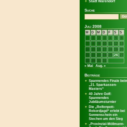
Stadt Warendorf
Suche
Juli 2008
M
D
M
D
F
S
S
1
2
3
4
5
6
7
8
9
10
11
12
13
14
15
16
17
18
19
20
21
22
23
24
25
26
27
28
29
30
31
« Mai
Aug. »
Beiträge
Spannendes Finale bei
„21. Sparkassen-
Masters“
40 Jahre Golf:
Spannendes
Jubiläumsturnier
Die „Reifenpott-
Rekordjagd“ erlebt bei
Sonnenschein ein
Stechen um den Sieg
„Provinzial-Möllmann-