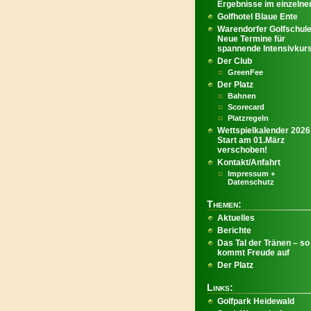
Ergebnisse im einzelnen
Golfhotel Blaue Ente
Warendorfer Golfschule
Neue Termine für
spannende Intensivkur
Der Club
GreenFee
Der Platz
Bahnen
Scorecard
Platzregeln
Wettspielkalender 2026
Start am 01.März
verschoben!
Kontakt/Anfahrt
Impressum +
Datenschutz
Themen:
Aktuelles
Berichte
Das Tal der Tränen – so
kommt Freude auf
Der Platz
Links:
Golfpark Heidewald