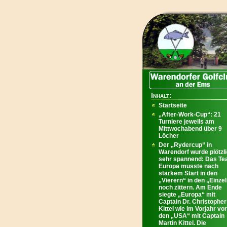
Inhalt:
Startseite
„After-Work-Cup“: 21
Turniere jeweils am
Mittwochabend über 9
Löcher
Der „Rydercup“ in
Warendorf wurde plötzl
sehr spannend: Das T
Europa musste nach
starkem Start in den
„Vierern“ in den „Einze
noch zittern. Am Ende
siegte „Europa“ mit
Captain Dr. Christopher
Kittel wie im Vorjahr vor
den „USA“ mit Captain
Martin Kittel. Die