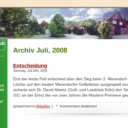
Archiv Juli, 2008
Entscheidung
Samstag, Juli 26th, 2008
Erst der letzte Putt entschied über den Sieg beim 3. Warendorf
Löcher auf den beiden Warendorfer Golfplätzen ausgespielt wu
ich
sicherte sich Dr. David Maintz (Golf- und Landclub Köln) den Si
eam
(GC an der Ems) der vor zwei Jahren die Masters-Premiere ge
ln“
für
gespeichert in
Aktuelles
|
Kommentare deaktiviert
Entscheidung