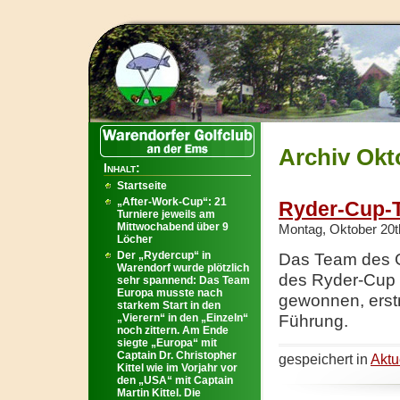
Archiv Okt
Inhalt:
Startseite
„After-Work-Cup“: 21
Ryder-Cup-
Turniere jeweils am
Mittwochabend über 9
Montag, Oktober 20t
Löcher
Der „Rydercup“ in
Das Team des Go
Warendorf wurde plötzlich
des Ryder-Cup 
sehr spannend: Das Team
Europa musste nach
gewonnen, erstm
starkem Start in den
„Vierern“ in den „Einzeln“
Führung.
noch zittern. Am Ende
siegte „Europa“ mit
Captain Dr. Christopher
gespeichert in
Aktu
Kittel wie im Vorjahr vor
den „USA“ mit Captain
Martin Kittel. Die