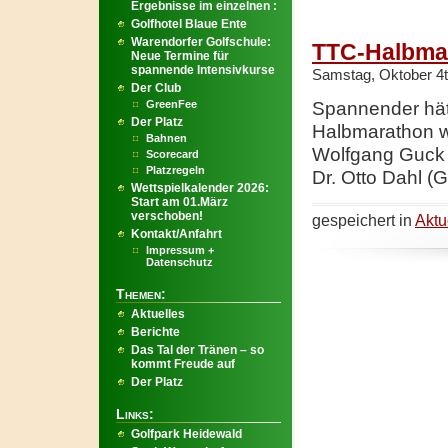
Ergebnisse im einzelnen :
Golfhotel Blaue Ente
Warendorfer Golfschule:
TTC-Halbma
Neue Termine für
spannende Intensivkurse
Samstag, Oktober 4t
Der Club
GreenFee
Spannender hät
Der Platz
Halbmarathon w
Bahnen
Wolfgang Guck (
Scorecard
Platzregeln
Dr. Otto Dahl (
Wettspielkalender 2026:
Start am 01.März
verschoben!
gespeichert in
Aktu
Kontakt/Anfahrt
Impressum +
Datenschutz
Themen:
Aktuelles
Berichte
Das Tal der Tränen – so
kommt Freude auf
Der Platz
Links:
Golfpark Heidewald