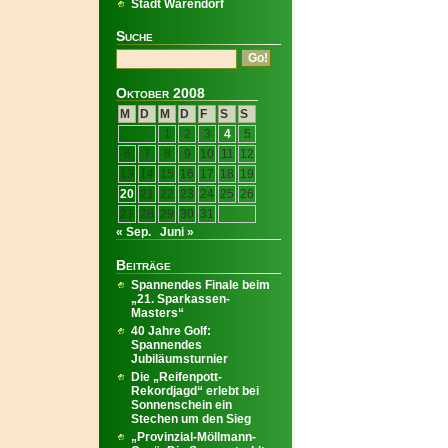
Stadt Warendorf
Suche
Oktober 2008
M
D
M
D
F
S
S
1
2
3
4
5
6
7
8
9
10
11
12
13
14
15
16
17
18
19
20
21
22
23
24
25
26
27
28
29
30
31
« Sep.
Juni »
Beiträge
Spannendes Finale beim
„21. Sparkassen-
Masters“
40 Jahre Golf:
Spannendes
Jubiläumsturnier
Die „Reifenpott-
Rekordjagd“ erlebt bei
Sonnenschein ein
Stechen um den Sieg
„Provinzial-Möllmann-