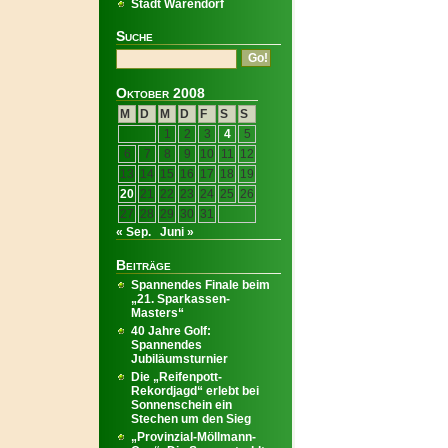
Stadt Warendorf
Suche
Oktober 2008
M
D
M
D
F
S
S
1
2
3
4
5
6
7
8
9
10
11
12
13
14
15
16
17
18
19
20
21
22
23
24
25
26
27
28
29
30
31
« Sep.
Juni »
Beiträge
Spannendes Finale beim
„21. Sparkassen-
Masters“
40 Jahre Golf:
Spannendes
Jubiläumsturnier
Die „Reifenpott-
Rekordjagd“ erlebt bei
Sonnenschein ein
Stechen um den Sieg
„Provinzial-Möllmann-