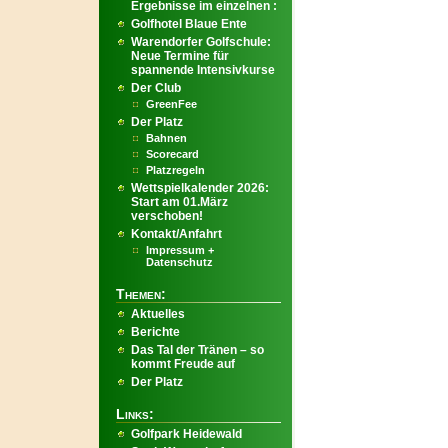
Ergebnisse im einzelnen :
Golfhotel Blaue Ente
Warendorfer Golfschule:
Neue Termine für
spannende Intensivkurse
Der Club
GreenFee
Der Platz
Bahnen
Scorecard
Platzregeln
Wettspielkalender 2026:
Start am 01.März
verschoben!
Kontakt/Anfahrt
Impressum +
Datenschutz
Themen:
Aktuelles
Berichte
Das Tal der Tränen – so
kommt Freude auf
Der Platz
Links:
Golfpark Heidewald