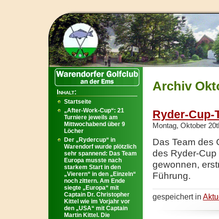
Archiv Okt
Inhalt:
Startseite
„After-Work-Cup“: 21
Ryder-Cup-
Turniere jeweils am
Mittwochabend über 9
Montag, Oktober 20t
Löcher
Der „Rydercup“ in
Das Team des Go
Warendorf wurde plötzlich
des Ryder-Cup 
sehr spannend: Das Team
Europa musste nach
gewonnen, erstm
starkem Start in den
„Vierern“ in den „Einzeln“
Führung.
noch zittern. Am Ende
siegte „Europa“ mit
Captain Dr. Christopher
gespeichert in
Aktu
Kittel wie im Vorjahr vor
den „USA“ mit Captain
Martin Kittel. Die