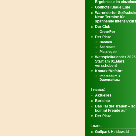
Ergebnisse im einzelnen
Golfhotel Blaue Ente
Warendorfer Golfschule
Neue Termine für
spannende Intensivkur
Der Club
GreenFee
Der Platz
Bahnen
Scorecard
Platzregeln
Wettspielkalender 2026
Start am 01.März
verschoben!
Kontakt/Anfahrt
Impressum +
Datenschutz
Themen:
Aktuelles
Berichte
Das Tal der Tränen – so
kommt Freude auf
Der Platz
Links:
Golfpark Heidewald