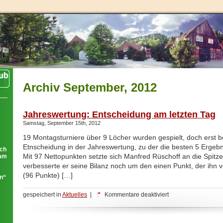
Archiv September, 2012
Jahreswertung: Entscheidung am letzten Tag
Samstag, September 15th, 2012
19 Montagsturniere über 9 Löcher wurden gespielt, doch erst bei
Etnscheidung in der Jahreswertung, zu der die besten 5 Ergebn
ich
Mit 97 Nettopunkten setzte sich Manfred Rüschoff an die Spitze,
eam
verbesserte er seine Bilanz noch um den einen Punkt, der ihn
(96 Punkte) […]
ln“
für
gespeichert in
Aktuelles
|
Kommentare deaktiviert
Jahreswertung:
Entscheidung
am
letzten