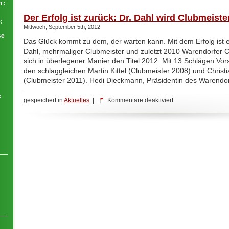
 :
Tag
Der Erfolg ist zurück: Dr. Dahl wird Clubmeiste
:
Mittwoch, September 5th, 2012
se
Das Glück kommt zu dem, der warten kann. Mit dem Erfolg ist es
Dahl, mehrmaliger Clubmeister und zuletzt 2010 Warendorfer 
sich in überlegener Manier den Titel 2012. Mit 13 Schlägen Vo
den schlaggleichen Martin Kittel (Clubmeister 2008) und Chris
(Clubmeister 2011). Hedi Dieckmann, Präsidentin des Warendor
:
für
gespeichert in
Aktuelles
|
Kommentare deaktiviert
Der
Erfolg
ist
zurück:
Dr.
Dahl
wird
Clubmeister