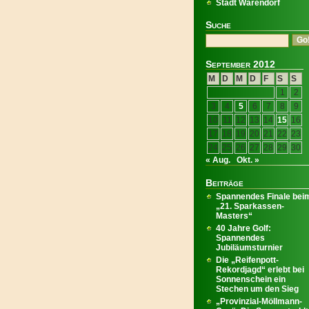
Stadt Warendorf
Suche
September 2012
M
D
M
D
F
S
S
1
2
3
4
5
6
7
8
9
10
11
12
13
14
15
16
17
18
19
20
21
22
23
24
25
26
27
28
29
30
« Aug.
Okt. »
Beiträge
Spannendes Finale bei
„21. Sparkassen-
Masters“
40 Jahre Golf:
Spannendes
Jubiläumsturnier
Die „Reifenpott-
Rekordjagd“ erlebt bei
Sonnenschein ein
Stechen um den Sieg
„Provinzial-Möllmann-