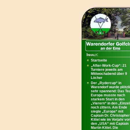
Inhalt:
Startseite
„After-Work-Cup“: 21
Turniere jeweils am
Mittwochabend über 9
Löcher
Der „Rydercup“ in
Warendorf wurde plötzl
sehr spannend: Das T
Europa musste nach
starkem Start in den
„Vierern“ in den „Einze
noch zittern. Am Ende
siegte „Europa“ mit
Captain Dr. Christopher
Kittel wie im Vorjahr vor
den „USA“ mit Captain
Martin Kittel. Die