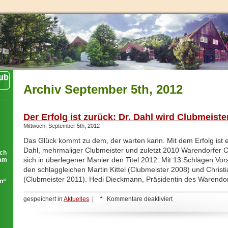
Archiv September 5th, 2012
Der Erfolg ist zurück: Dr. Dahl wird Clubmeiste
Mittwoch, September 5th, 2012
Das Glück kommt zu dem, der warten kann. Mit dem Erfolg ist es
Dahl, mehrmaliger Clubmeister und zuletzt 2010 Warendorfer 
ich
sich in überlegener Manier den Titel 2012. Mit 13 Schlägen Vo
eam
den schlaggleichen Martin Kittel (Clubmeister 2008) und Chris
(Clubmeister 2011). Hedi Dieckmann, Präsidentin des Warendor
ln“
für
gespeichert in
Aktuelles
|
Kommentare deaktiviert
Der
Erfolg
ist
zurück: