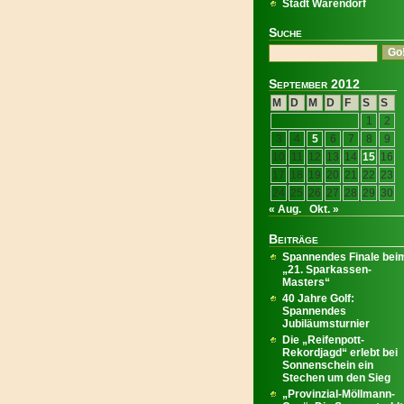
Stadt Warendorf
Suche
September 2012
M
D
M
D
F
S
S
1
2
3
4
5
6
7
8
9
10
11
12
13
14
15
16
17
18
19
20
21
22
23
24
25
26
27
28
29
30
« Aug.
Okt. »
Beiträge
Spannendes Finale bei
„21. Sparkassen-
Masters“
40 Jahre Golf:
Spannendes
Jubiläumsturnier
Die „Reifenpott-
Rekordjagd“ erlebt bei
Sonnenschein ein
Stechen um den Sieg
„Provinzial-Möllmann-