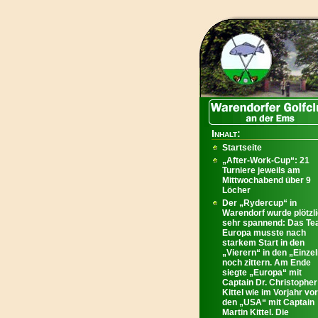
Inhalt:
Startseite
„After-Work-Cup“: 21
Turniere jeweils am
Mittwochabend über 9
Löcher
Der „Rydercup“ in
Warendorf wurde plötzl
sehr spannend: Das T
Europa musste nach
starkem Start in den
„Vierern“ in den „Einze
noch zittern. Am Ende
siegte „Europa“ mit
Captain Dr. Christopher
Kittel wie im Vorjahr vor
den „USA“ mit Captain
Martin Kittel. Die