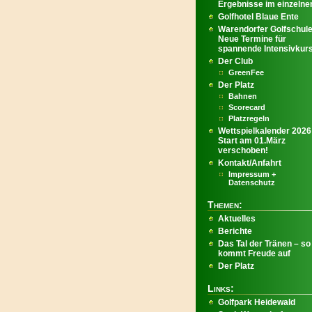
Ergebnisse im einzelnen
Golfhotel Blaue Ente
Warendorfer Golfschule
Neue Termine für
spannende Intensivkur
Der Club
GreenFee
Der Platz
Bahnen
Scorecard
Platzregeln
Wettspielkalender 2026
Start am 01.März
verschoben!
Kontakt/Anfahrt
Impressum +
Datenschutz
Themen:
Aktuelles
Berichte
Das Tal der Tränen – so
kommt Freude auf
Der Platz
Links:
Golfpark Heidewald