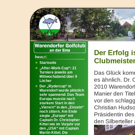
Der Erfolg i
Inhalt:
Clubmeiste
Startseite
„After-Work-Cup“: 21
Das Glück kommt
Turniere jeweils am
Mittwochabend über 9
es ähnlich. Dr.
Löcher
2010 Warendorfe
Der „Rydercup“ in
Warendorf wurde plötzlich
Manier den Tite
sehr spannend: Das Team
Europa musste nach
vor den schlagg
starkem Start in den
Christian Huds
„Vierern“ in den „Einzeln“
noch zittern. Am Ende
Präsidentin des
siegte „Europa“ mit
Captain Dr. Christopher
den Silbertelle
Kittel wie im Vorjahr vor
den „USA“ mit Captain
Martin Kittel. Die