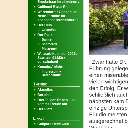
Ergebnisse im einzelnen :
Golfhotel Blaue Ente
Warendorfer Golfschule:
Neue Termine für
spannende Intensivkurse
Der Club
GreenFee
Der Platz
Bahnen
Scorecard
Platzregeln
Wettspielkalender 2026:
Start am 01.März
Zwar hatte Dr.
verschoben!
Kontakt/Anfahrt
Führung gelege
Impressum +
einen miserable
Datenschutz
vielen wichtige
Themen:
den Erfolg. Er 
Aktuelles
schließlich auc
Berichte
Das Tal der Tränen – so
nächsten kam D
kommt Freude auf
einzige Untersp
Der Platz
Für die meisten
Links:
ausgerechnet b
Golfpark Heidewald
Wunsch?