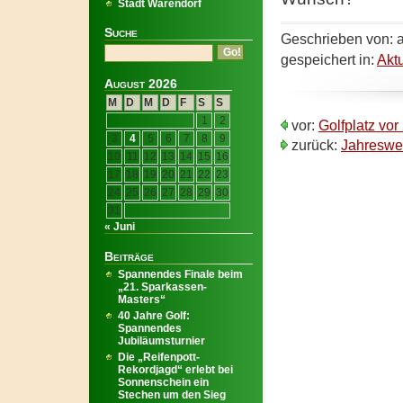
Stadt Warendorf
Suche
Geschrieben von: 
gespeichert in:
Akt
August 2026
M
D
M
D
F
S
S
1
2
vor:
Golfplatz vo
3
4
5
6
7
8
9
zurück:
Jahreswer
10
11
12
13
14
15
16
17
18
19
20
21
22
23
24
25
26
27
28
29
30
31
« Juni
Beiträge
Spannendes Finale beim
„21. Sparkassen-
Masters“
40 Jahre Golf:
Spannendes
Jubiläumsturnier
Die „Reifenpott-
Rekordjagd“ erlebt bei
Sonnenschein ein
Stechen um den Sieg