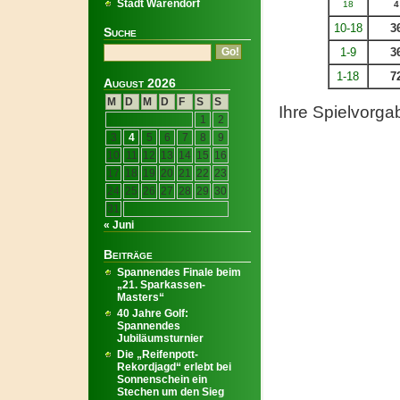
Stadt Warendorf
18
4
10-18
3
Suche
1-9
3
1-18
7
August 2026
M
D
M
D
F
S
S
Ihre Spielvorga
1
2
3
4
5
6
7
8
9
10
11
12
13
14
15
16
17
18
19
20
21
22
23
24
25
26
27
28
29
30
31
« Juni
Beiträge
Spannendes Finale beim
„21. Sparkassen-
Masters“
40 Jahre Golf:
Spannendes
Jubiläumsturnier
Die „Reifenpott-
Rekordjagd“ erlebt bei
Sonnenschein ein
Stechen um den Sieg