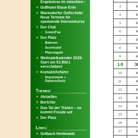
Ergebnisse im einzelnen :
3
4
Golfhotel Blaue Ente
Warendorfer Golfschule:
4
3
Neue Termine für
spannende Intensivkurse
5
5
Der Club
6
4
GreenFee
Der Platz
7
3
Bahnen
Scorecard
8
5
Platzregeln
9
4
Wettspielkalender 2026:
Start am 01.März
1-9
3
verschoben!
Kontakt/Anfahrt
10
4
Impressum +
Datenschutz
11
4
12
4
Themen:
Aktuelles
13
3
Berichte
14
5
Das Tal der Tränen – so
kommt Freude auf
15
4
Der Platz
16
3
Links:
17
5
Golfpark Heidewald