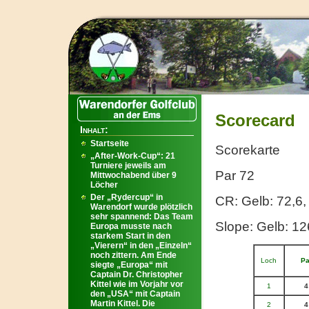
Scorecard
Inhalt:
Startseite
Scorekarte
„After-Work-Cup“: 21
Turniere jeweils am
Par 72
Mittwochabend über 9
Löcher
Der „Rydercup“ in
CR: Gelb: 72,6,
Warendorf wurde plötzlich
sehr spannend: Das Team
Slope: Gelb: 12
Europa musste nach
starkem Start in den
„Vierern“ in den „Einzeln“
noch zittern. Am Ende
Loch
Pa
siegte „Europa“ mit
Captain Dr. Christopher
Kittel wie im Vorjahr vor
1
4
den „USA“ mit Captain
Martin Kittel. Die
2
4