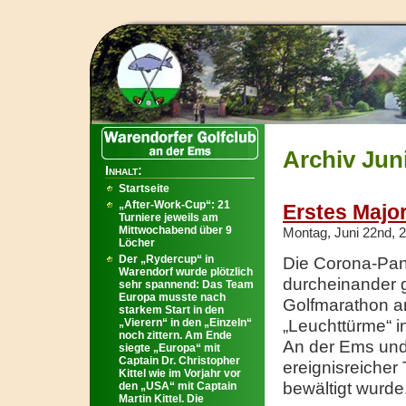
Archiv Juni
Inhalt:
Startseite
„After-Work-Cup“: 21
Erstes Major
Turniere jeweils am
Mittwochabend über 9
Montag, Juni 22nd, 
Löcher
Der „Rydercup“ in
Die Corona-Pan
Warendorf wurde plötzlich
durcheinander g
sehr spannend: Das Team
Europa musste nach
Golfmarathon an
starkem Start in den
„Vierern“ in den „Einzeln“
„Leuchttürme“ i
noch zittern. Am Ende
An der Ems und 
siegte „Europa“ mit
Captain Dr. Christopher
ereignisreicher 
Kittel wie im Vorjahr vor
bewältigt wurd
den „USA“ mit Captain
Martin Kittel. Die