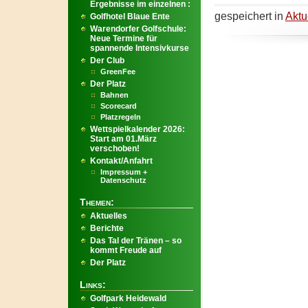
Ergebnisse im einzelnen :
gespeichert in
Aktu
Golfhotel Blaue Ente
Warendorfer Golfschule:
Neue Termine für
spannende Intensivkurse
Der Club
GreenFee
Der Platz
Bahnen
Scorecard
Platzregeln
Wettspielkalender 2026:
Start am 01.März
verschoben!
Kontakt/Anfahrt
Impressum +
Datenschutz
Themen:
Aktuelles
Berichte
Das Tal der Tränen – so
kommt Freude auf
Der Platz
Links:
Golfpark Heidewald