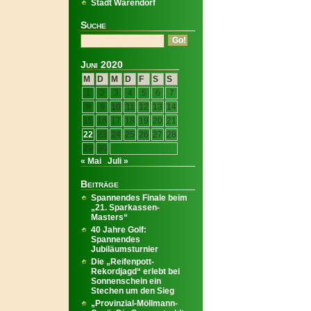
Stadt Warendorf
Suche
Juni 2020
M
D
M
D
F
S
S
1
2
3
4
5
6
7
8
9
10
11
12
13
14
15
16
17
18
19
20
21
22
23
24
25
26
27
28
29
30
« Mai
Juli »
Beiträge
Spannendes Finale beim
„21. Sparkassen-
Masters“
40 Jahre Golf:
Spannendes
Jubiläumsturnier
Die „Reifenpott-
Rekordjagd“ erlebt bei
Sonnenschein ein
Stechen um den Sieg
„Provinzial-Möllmann-