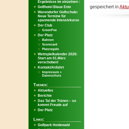
Ergebnisse im einzelnen :
gespeichert in
Aktu
Golfhotel Blaue Ente
Warendorfer Golfschule:
Neue Termine für
spannende Intensivkurse
Der Club
GreenFee
Der Platz
Bahnen
Scorecard
Platzregeln
Wettspielkalender 2026:
Start am 01.März
verschoben!
Kontakt/Anfahrt
Impressum +
Datenschutz
Themen:
Aktuelles
Berichte
Das Tal der Tränen – so
kommt Freude auf
Der Platz
Links:
Golfpark Heidewald