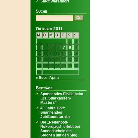
Stadt Warendorf
Suche
Oktober 2011
M
D
M
D
F
S
S
1
2
3
4
5
6
7
8
9
10
11
12
13
14
15
16
17
18
19
20
21
22
23
24
25
26
27
28
29
30
31
« Sep.
Apr. »
Beiträge
Spannendes Finale beim
„21. Sparkassen-
Masters“
40 Jahre Golf:
Spannendes
Jubiläumsturnier
Die „Reifenpott-
Rekordjagd“ erlebt bei
Sonnenschein ein
Stechen um den Sieg