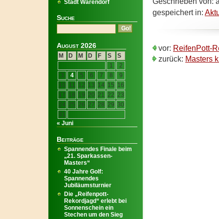
Geschrieben von: a
Stadt Warendorf
gespeichert in:
Akt
Suche
August 2026
vor:
ReifenPott-R
M
D
M
D
F
S
S
zurück:
Masters 
1
2
3
4
5
6
7
8
9
10
11
12
13
14
15
16
17
18
19
20
21
22
23
24
25
26
27
28
29
30
31
« Juni
Beiträge
Spannendes Finale beim
„21. Sparkassen-
Masters“
40 Jahre Golf:
Spannendes
Jubiläumsturnier
Die „Reifenpott-
Rekordjagd“ erlebt bei
Sonnenschein ein
Stechen um den Sieg