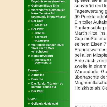
spielten sie in 
Ergebnisse im einzelnen :
souverän und ko
Golfhotel Blaue Ente
Warendorfer Golfschule:
Tageswertung g
Neue Termine für
99 Punkte erhöh
spannende Intensivkurse
Der Club
Ein toller Aufta
GreenFee
Paukenschlag ge
Der Platz
Martin Kittel i
Bahnen
Scorecard
Cup mußte er au
Platzregeln
seinem Eisen 7 s
Wettspielkalender 2026:
Start am 01.März
Freude war ries
verschoben!
bei allen Mitspi
Kontakt/Anfahrt
Ente auch zünft
Impressum +
Datenschutz
zweite in einem
Themen:
Warendorfer Go
Aktuelles
überraschte den
Berichte
Magnumflasche „
Das Tal der Tränen – so
kommt Freude auf
Holzkiste als G
Der Platz
Links:
Golfpark Heidewald