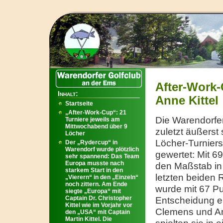
After-Work
Inhalt:
Anne Kittel
Startseite
„After-Work-Cup“: 21
Die Warendorfe
Turniere jeweils am
Mittwochabend über 9
zuletzt äußerst
Löcher
Löcher-Turniers
Der „Rydercup“ in
Warendorf wurde plötzlich
gewertet: Mit 6
sehr spannend: Das Team
Europa musste nach
den Maßstab in 
starkem Start in den
letzten beiden 
„Vierern“ in den „Einzeln“
noch zittern. Am Ende
wurde mit 67 Pun
siegte „Europa“ mit
Captain Dr. Christopher
Entscheidung er
Kittel wie im Vorjahr vor
Clemens und Ann
den „USA“ mit Captain
Martin Kittel. Die