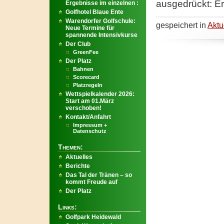
ausgedrückt: Er
Ergebnisse im einzelnen :
Golfhotel Blaue Ente
Warendorfer Golfschule:
gespeichert in
Aktu
Neue Termine für
spannende Intensivkurse
Der Club
GreenFee
Der Platz
Bahnen
Scorecard
Platzregeln
Wettspielkalender 2026:
Start am 01.März
verschoben!
Kontakt/Anfahrt
Impressum +
Datenschutz
Themen:
Aktuelles
Berichte
Das Tal der Tränen – so
kommt Freude auf
Der Platz
Links:
Golfpark Heidewald