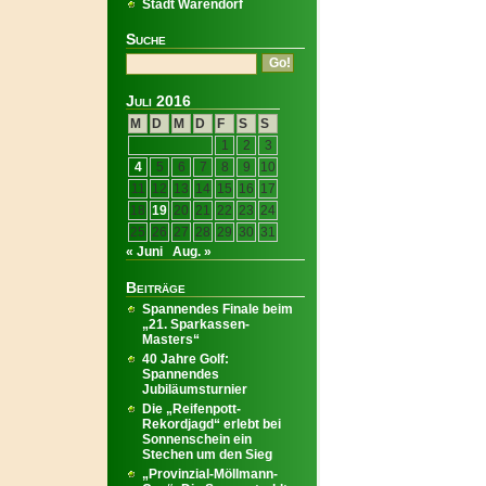
Stadt Warendorf
Suche
Juli 2016
M
D
M
D
F
S
S
1
2
3
4
5
6
7
8
9
10
11
12
13
14
15
16
17
18
19
20
21
22
23
24
25
26
27
28
29
30
31
« Juni
Aug. »
Beiträge
Spannendes Finale beim
„21. Sparkassen-
Masters“
40 Jahre Golf:
Spannendes
Jubiläumsturnier
Die „Reifenpott-
Rekordjagd“ erlebt bei
Sonnenschein ein
Stechen um den Sieg
„Provinzial-Möllmann-