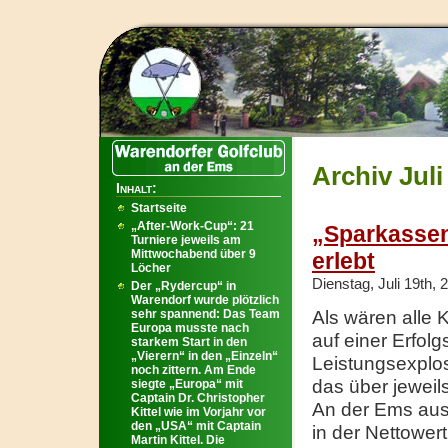
Archiv Juli
Inhalt:
Startseite
„After-Work-Cup“: 21
„Sparkassen
Turniere jeweils am
Mittwochabend über 9
erlebt
Löcher
Dienstag, Juli 19th, 
Der „Rydercup“ in
Warendorf wurde plötzlich
sehr spannend: Das Team
Als wären alle
Europa musste nach
auf einer Erfolg
starkem Start in den
„Vierern“ in den „Einzeln“
Leistungsexplos
noch zittern. Am Ende
das über jeweil
siegte „Europa“ mit
Captain Dr. Christopher
An der Ems ausg
Kittel wie im Vorjahr vor
den „USA“ mit Captain
in der Nettower
Martin Kittel. Die