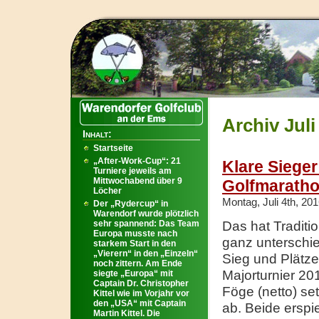
Archiv Juli
Inhalt:
Startseite
„After-Work-Cup“: 21
Klare Sieger
Turniere jeweils am
Mittwochabend über 9
Golfmarath
Löcher
Montag, Juli 4th, 20
Der „Rydercup“ in
Warendorf wurde plötzlich
sehr spannend: Das Team
Das hat Traditi
Europa musste nach
ganz unterschie
starkem Start in den
„Vierern“ in den „Einzeln“
Sieg und Plätz
noch zittern. Am Ende
Majorturnier 20
siegte „Europa“ mit
Captain Dr. Christopher
Föge (netto) se
Kittel wie im Vorjahr vor
den „USA“ mit Captain
ab. Beide erspi
Martin Kittel. Die