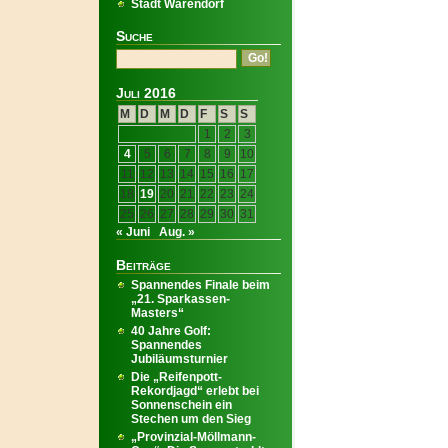
Stadt Warendorf
Suche
Juli 2016
M
D
M
D
F
S
S
1
2
3
4
5
6
7
8
9
10
11
12
13
14
15
16
17
18
19
20
21
22
23
24
25
26
27
28
29
30
31
« Juni
Aug. »
Beiträge
Spannendes Finale beim
„21. Sparkassen-
Masters“
40 Jahre Golf:
Spannendes
Jubiläumsturnier
Die „Reifenpott-
Rekordjagd“ erlebt bei
Sonnenschein ein
Stechen um den Sieg
„Provinzial-Möllmann-