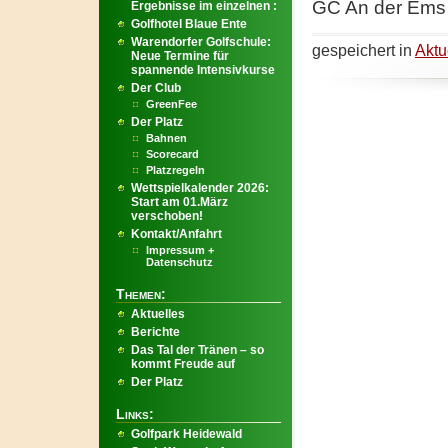
GC An der Ems 
Ergebnisse im einzelnen :
Golfhotel Blaue Ente
Warendorfer Golfschule:
gespeichert in
Aktu
Neue Termine für
spannende Intensivkurse
Der Club
GreenFee
Der Platz
Bahnen
Scorecard
Platzregeln
Wettspielkalender 2026:
Start am 01.März
verschoben!
Kontakt/Anfahrt
Impressum +
Datenschutz
Themen:
Aktuelles
Berichte
Das Tal der Tränen – so
kommt Freude auf
Der Platz
Links:
Golfpark Heidewald