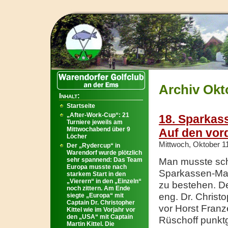
Archiv Okt
Inhalt:
Startseite
„After-Work-Cup“: 21
18. Sparkass
Turniere jeweils am
Mittwochabend über 9
Auf den vor
Löcher
Mittwoch, Oktober 1
Der „Rydercup“ in
Warendorf wurde plötzlich
sehr spannend: Das Team
Man musste sch
Europa musste nach
Sparkassen-Mas
starkem Start in den
„Vierern“ in den „Einzeln“
zu bestehen. D
noch zittern. Am Ende
eng. Dr. Christo
siegte „Europa“ mit
Captain Dr. Christopher
vor Horst Franz
Kittel wie im Vorjahr vor
den „USA“ mit Captain
Rüschoff punktgl
Martin Kittel. Die