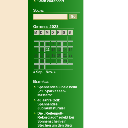
Stadt Warendorf
Suche
Oktober 2023
M
D
M
D
F
S
S
1
2
3
4
5
6
7
8
9
10
11
12
13
14
15
16
17
18
19
20
21
22
23
24
25
26
27
28
29
30
31
« Sep.
Nov. »
Beiträge
Spannendes Finale beim
„21. Sparkassen-
Masters“
40 Jahre Golf:
Spannendes
Jubiläumsturnier
Die „Reifenpott-
Rekordjagd“ erlebt bei
Sonnenschein ein
Stechen um den Sieg