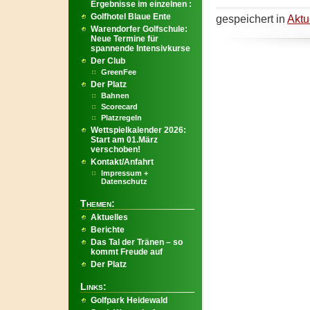
Ergebnisse im einzelnen :
Golfhotel Blaue Ente
gespeichert in
Aktu
Warendorfer Golfschule:
Neue Termine für
spannende Intensivkurse
Der Club
GreenFee
Der Platz
Bahnen
Scorecard
Platzregeln
Wettspielkalender 2026:
Start am 01.März
verschoben!
Kontakt/Anfahrt
Impressum +
Datenschutz
Themen:
Aktuelles
Berichte
Das Tal der Tränen – so
kommt Freude auf
Der Platz
Links:
Golfpark Heidewald