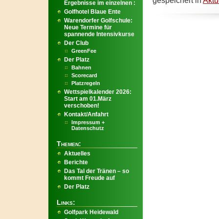
gespeichert in
Aktu
Ergebnisse im einzelnen :
Golfhotel Blaue Ente
Warendorfer Golfschule:
Neue Termine für
spannende Intensivkurse
Der Club
GreenFee
Der Platz
Bahnen
Scorecard
Platzregeln
Wettspielkalender 2026:
Start am 01.März
verschoben!
Kontakt/Anfahrt
Impressum +
Datenschutz
Themen:
Aktuelles
Berichte
Das Tal der Tränen – so
kommt Freude auf
Der Platz
Links:
Golfpark Heidewald