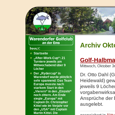
Archiv Okt
Inhalt:
Startseite
„After-Work-Cup“: 21
Golf-Halbma
Turniere jeweils am
Mittwochabend über 9
Mittwoch, Oktober 3
Löcher
Der „Rydercup“ in
Dr. Otto Dahl (
Warendorf wurde plötzlich
Heidewald) ge
sehr spannend: Das Team
Europa musste nach
jeweils 9 Löch
starkem Start in den
„Vierern“ in den „Einzeln“
vorgabenwirksam
noch zittern. Am Ende
Ansprüche der b
siegte „Europa“ mit
Captain Dr. Christopher
ausgelebt.
Kittel wie im Vorjahr vor
den „USA“ mit Captain
Martin Kittel. Die