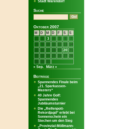
Stadt Warendorf
Suche
Oktober 2007
M
D
M
D
F
S
S
1
2
3
4
5
6
7
8
9
10
11
12
13
14
15
16
17
18
19
20
21
22
23
24
25
26
27
28
29
30
31
« Sep.
März »
Beiträge
Spannendes Finale beim
„21. Sparkassen-
Masters“
40 Jahre Golf:
Spannendes
Jubiläumsturnier
Die „Reifenpott-
Rekordjagd“ erlebt bei
Sonnenschein ein
Stechen um den Sieg
„Provinzial-Möllmann-