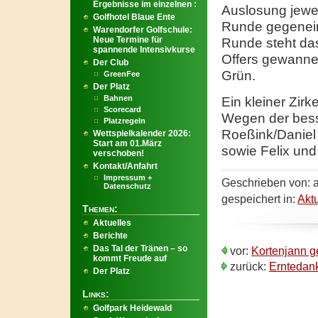
Ergebnisse im einzelnen :
Auslosung jewei
Golfhotel Blaue Ente
Runde gegeneina
Warendorfer Golfschule:
Neue Termine für
Runde steht das
spannende Intensivkurse
Offers gewannen
Der Club
Grün.
GreenFee
Der Platz
Bahnen
Ein kleiner Zirk
Scorecard
Wegen der bes
Platzregeln
Roeßink/Daniel 
Wettspielkalender 2026:
Start am 01.März
sowie Felix und
verschoben!
Kontakt/Anfahrt
Impressum +
Geschrieben von: a
Datenschutz
gespeichert in:
Akt
Themen:
Aktuelles
Berichte
Das Tal der Tränen – so
vor:
Kortenjann g
kommt Freude auf
zurück:
Erntedank
Der Platz
Links:
Golfpark Heidewald