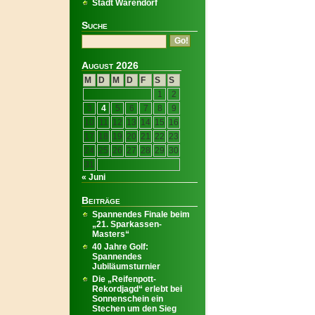
Stadt Warendorf
Suche
August 2026
M
D
M
D
F
S
S
1
2
3
4
5
6
7
8
9
10
11
12
13
14
15
16
17
18
19
20
21
22
23
24
25
26
27
28
29
30
31
« Juni
Beiträge
Spannendes Finale beim
„21. Sparkassen-
Masters“
40 Jahre Golf:
Spannendes
Jubiläumsturnier
Die „Reifenpott-
Rekordjagd“ erlebt bei
Sonnenschein ein
Stechen um den Sieg