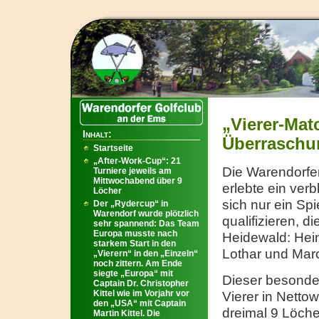
„Vierer-Matc
Inhalt:
Überraschu
Startseite
„After-Work-Cup“: 21
Die Warendorfer 
Turniere jeweils am
Mittwochabend über 9
erlebte ein ver
Löcher
sich nur ein Sp
Der „Rydercup“ in
Warendorf wurde plötzlich
qualifizieren, 
sehr spannend: Das Team
Europa musste nach
Heidewald: Hein
starkem Start in den
Lothar und Mar
„Vierern“ in den „Einzeln“
noch zittern. Am Ende
siegte „Europa“ mit
Dieser besonder
Captain Dr. Christopher
Kittel wie im Vorjahr vor
Vierer in Nettow
den „USA“ mit Captain
dreimal 9 Löche
Martin Kittel. Die