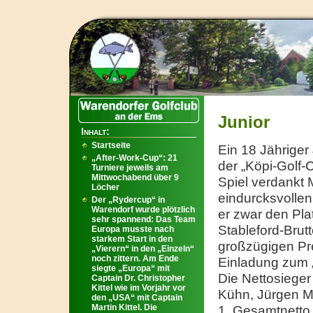
Junior
Inhalt:
Startseite
Ein 18 Jähriger
„After-Work-Cup“: 21
der „Köpi-Golf-
Turniere jeweils am
Mittwochabend über 9
Spiel verdankt 
Löcher
eindurcksvollen
Der „Rydercup“ in
Warendorf wurde plötzlich
er zwar den Pla
sehr spannend: Das Team
Stableford-Brut
Europa musste nach
starkem Start in den
großzügigen Pre
„Vierern“ in den „Einzeln“
noch zittern. Am Ende
Einladung zum „
siegte „Europa“ mit
Die Nettosieger
Captain Dr. Christopher
Kittel wie im Vorjahr vor
Kühn, Jürgen M
den „USA“ mit Captain
Martin Kittel. Die
1. Gesamtnetto