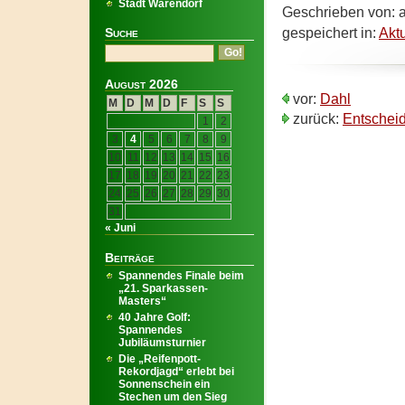
Stadt Warendorf
Geschrieben von: a
gespeichert in:
Akt
Suche
August 2026
vor:
Dahl
M
D
M
D
F
S
S
zurück:
Entschei
1
2
3
4
5
6
7
8
9
10
11
12
13
14
15
16
17
18
19
20
21
22
23
24
25
26
27
28
29
30
31
« Juni
Beiträge
Spannendes Finale beim
„21. Sparkassen-
Masters“
40 Jahre Golf:
Spannendes
Jubiläumsturnier
Die „Reifenpott-
Rekordjagd“ erlebt bei
Sonnenschein ein
Stechen um den Sieg