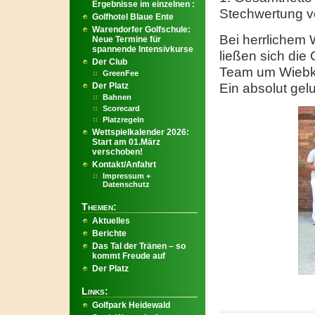
Ergebnisse im einzelnen :
Stechwertung vo
Golfhotel Blaue Ente
Warendorfer Golfschule:
Bei herrlichem 
Neue Termine für
spannende Intensivkurse
ließen sich di
Der Club
Team um Wiebke
GreenFee
Der Platz
Ein absolut gel
Bahnen
Scorecard
Platzregeln
Wettspielkalender 2026:
Start am 01.März
verschoben!
Kontakt/Anfahrt
Impressum +
Datenschutz
Themen:
Aktuelles
Berichte
Das Tal der Tränen – so
kommt Freude auf
Der Platz
Links:
Golfpark Heidewald