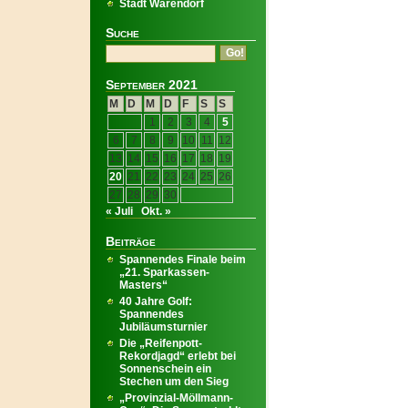
Stadt Warendorf
Suche
September 2021
M
D
M
D
F
S
S
1
2
3
4
5
6
7
8
9
10
11
12
13
14
15
16
17
18
19
20
21
22
23
24
25
26
27
28
29
30
« Juli
Okt. »
Beiträge
Spannendes Finale beim
„21. Sparkassen-
Masters“
40 Jahre Golf:
Spannendes
Jubiläumsturnier
Die „Reifenpott-
Rekordjagd“ erlebt bei
Sonnenschein ein
Stechen um den Sieg
„Provinzial-Möllmann-