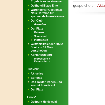
Ergebnisse im einzelnen :
gespeichert in
Aktu
Golfhotel Blaue Ente
Warendorfer Golfschule:
Neue Termine für
spannende Intensivkurse
Der Club
GreenFee
Der Platz
Bahnen
Scorecard
Platzregeln
Wettspielkalender 2026:
Start am 01.März
verschoben!
Kontakt/Anfahrt
Impressum +
Datenschutz
Themen:
Aktuelles
Berichte
Das Tal der Tränen – so
kommt Freude auf
Der Platz
Links:
Golfpark Heidewald