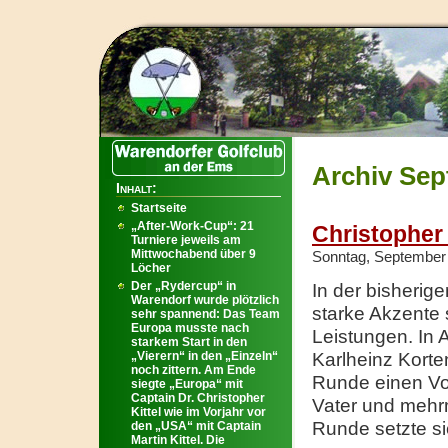
Archiv Sep
Inhalt:
Startseite
„After-Work-Cup“: 21
Christopher 
Turniere jeweils am
Mittwochabend über 9
Sonntag, September 
Löcher
Der „Rydercup“ in
In der bisherig
Warendorf wurde plötzlich
starke Akzente 
sehr spannend: Das Team
Europa musste nach
Leistungen. In 
starkem Start in den
„Vierern“ in den „Einzeln“
Karlheinz Korten
noch zittern. Am Ende
Runde einen Vo
siegte „Europa“ mit
Captain Dr. Christopher
Vater und mehrm
Kittel wie im Vorjahr vor
Runde setzte si
den „USA“ mit Captain
Martin Kittel. Die