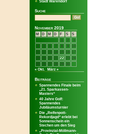
Stadt Warendorf
Suche
November 2019
M
D
M
D
F
S
S
1
2
3
4
5
6
7
8
9
10
11
12
13
14
15
16
17
18
19
20
21
22
23
24
25
26
27
28
29
30
« Okt.
März »
Beiträge
Spannendes Finale beim
„21. Sparkassen-
Masters“
40 Jahre Golf:
Spannendes
Jubiläumsturnier
Die „Reifenpott-
Rekordjagd“ erlebt bei
Sonnenschein ein
Stechen um den Sieg
„Provinzial-Möllmann-