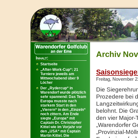
Archiv Nov
Inhalt:
Startseite
„After-Work-Cup“: 21
Saisonsiege
Turniere jeweils am
Mittwochabend über 9
Freitag, November 2
Löcher
Der „Rydercup“ in
Die Siegerehrun
Warendorf wurde plötzlich
Prozedere bei d
sehr spannend: Das Team
Europa musste nach
Langzeitwirkung
starkem Start in den
„Vierern“ in den „Einzeln“
belohnt. Die Gr
noch zittern. Am Ende
den vier Major-
siegte „Europa“ mit
Captain Dr. Christopher
„Warendorfer G
Kittel wie im Vorjahr vor
„Provinzial-Möl
den „USA“ mit Captain
Martin Kittel. Die