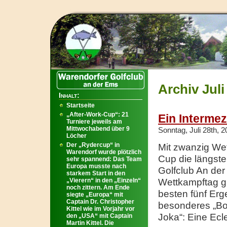
Archiv Juli
Inhalt:
Startseite
„After-Work-Cup“: 21
Ein Intermez
Turniere jeweils am
Mittwochabend über 9
Sonntag, Juli 28th, 
Löcher
Der „Rydercup“ in
Mit zwanzig Wet
Warendorf wurde plötzlich
Cup die längste
sehr spannend: Das Team
Europa musste nach
Golfclub An de
starkem Start in den
„Vierern“ in den „Einzeln“
Wettkampftag g
noch zittern. Am Ende
besten fünf Erg
siegte „Europa“ mit
Captain Dr. Christopher
besonderes „Bo
Kittel wie im Vorjahr vor
Joka“: Eine Ecl
den „USA“ mit Captain
Martin Kittel. Die