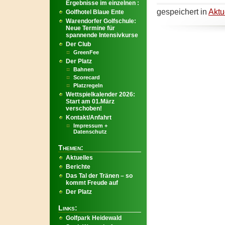
Ergebnisse im einzelnen :
gespeichert in
Aktu
Golfhotel Blaue Ente
Warendorfer Golfschule:
Neue Termine für
spannende Intensivkurse
Der Club
GreenFee
Der Platz
Bahnen
Scorecard
Platzregeln
Wettspielkalender 2026:
Start am 01.März
verschoben!
Kontakt/Anfahrt
Impressum +
Datenschutz
Themen:
Aktuelles
Berichte
Das Tal der Tränen – so
kommt Freude auf
Der Platz
Links:
Golfpark Heidewald