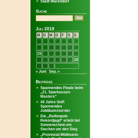
Stadt Warendorf
Suche
Juli 2019
M
D
M
D
F
S
S
1
2
3
4
5
6
7
8
9
10
11
12
13
14
15
16
17
18
19
20
21
22
23
24
25
26
27
28
29
30
31
« Juni
Sep. »
Beiträge
Spannendes Finale beim
„21. Sparkassen-
Masters“
40 Jahre Golf:
Spannendes
Jubiläumsturnier
Die „Reifenpott-
Rekordjagd“ erlebt bei
Sonnenschein ein
Stechen um den Sieg
„Provinzial-Möllmann-