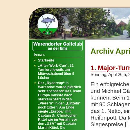
Archiv Apri
Inhalt:
Startseite
„After-Work-Cup“: 21
1. Major-Tur
Turniere jeweils am
Mittwochabend über 9
Sonntag, April 26th,
Löcher
Der „Rydercup“ in
Ein erfolgreiche
Warendorf wurde plötzlich
und Michael Gär
sehr spannend: Das Team
Europa musste nach
können: Beim 1.
starkem Start in den
„Vierern“ in den „Einzeln“
mit 90 Schlägen
noch zittern. Am Ende
das 1. Netto, 
siegte „Europa“ mit
Captain Dr. Christopher
Reifenpott. Da 
Kittel wie im Vorjahr vor
Siegespreise [
den „USA“ mit Captain
Martin Kittel. Die