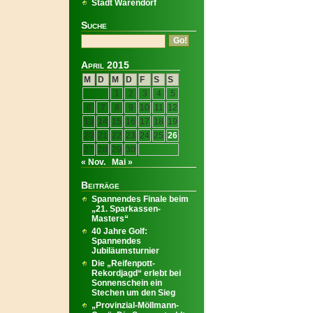
Stadt Warendorf
Suche
April 2015
M
D
M
D
F
S
S
1
2
3
4
5
6
7
8
9
10
11
12
13
14
15
16
17
18
19
20
21
22
23
24
25
26
27
28
29
30
« Nov.
Mai »
Beiträge
Spannendes Finale beim
„21. Sparkassen-
Masters“
40 Jahre Golf:
Spannendes
Jubiläumsturnier
Die „Reifenpott-
Rekordjagd“ erlebt bei
Sonnenschein ein
Stechen um den Sieg
„Provinzial-Möllmann-