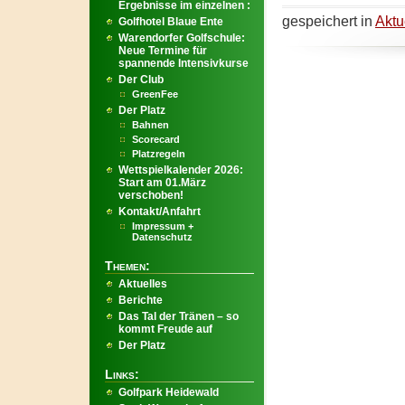
Ergebnisse im einzelnen :
gespeichert in
Aktu
Golfhotel Blaue Ente
Warendorfer Golfschule:
Neue Termine für
spannende Intensivkurse
Der Club
GreenFee
Der Platz
Bahnen
Scorecard
Platzregeln
Wettspielkalender 2026:
Start am 01.März
verschoben!
Kontakt/Anfahrt
Impressum +
Datenschutz
Themen:
Aktuelles
Berichte
Das Tal der Tränen – so
kommt Freude auf
Der Platz
Links:
Golfpark Heidewald