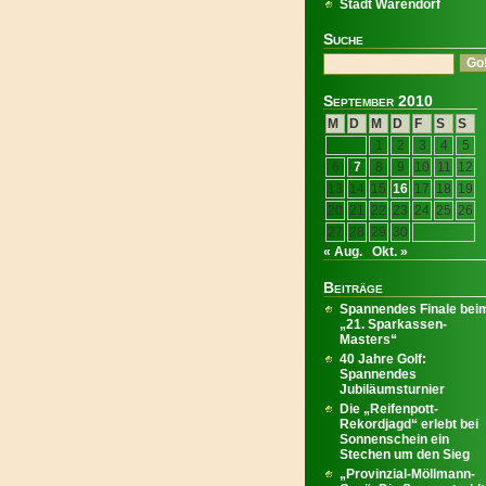
Stadt Warendorf
Suche
September 2010
M
D
M
D
F
S
S
1
2
3
4
5
6
7
8
9
10
11
12
13
14
15
16
17
18
19
20
21
22
23
24
25
26
27
28
29
30
« Aug.
Okt. »
Beiträge
Spannendes Finale bei
„21. Sparkassen-
Masters“
40 Jahre Golf:
Spannendes
Jubiläumsturnier
Die „Reifenpott-
Rekordjagd“ erlebt bei
Sonnenschein ein
Stechen um den Sieg
„Provinzial-Möllmann-