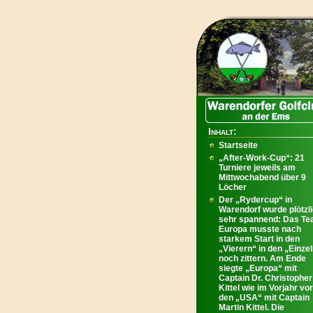
Inhalt:
Startseite
„After-Work-Cup“: 21
Turniere jeweils am
Mittwochabend über 9
Löcher
Der „Rydercup“ in
Warendorf wurde plötzl
sehr spannend: Das T
Europa musste nach
starkem Start in den
„Vierern“ in den „Einze
noch zittern. Am Ende
siegte „Europa“ mit
Captain Dr. Christopher
Kittel wie im Vorjahr vor
den „USA“ mit Captain
Martin Kittel. Die