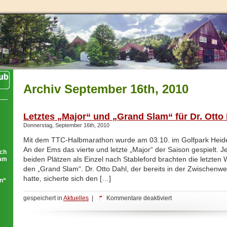
Archiv September 16th, 2010
Letztes „Major“ und „Grand Slam“ für Dr. Otto
Donnerstag, September 16th, 2010
Mit dem TTC-Halbmarathon wurde am 03.10. im Golfpark Heide
An der Ems das vierte und letzte „Major“ der Saison gespielt. 
ich
beiden Plätzen als Einzel nach Stableford brachten die letzten
eam
den „Grand Slam“. Dr. Otto Dahl, der bereits in der Zwischenw
hatte, sicherte sich den […]
ln“
für
gespeichert in
Aktuelles
|
Kommentare deaktiviert
Letztes
„Major“
und
„Grand