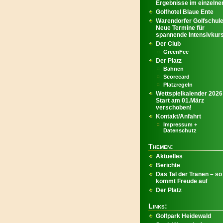
Ergebnisse im einzelnen
Golfhotel Blaue Ente
Warendorfer Golfschule
Neue Termine für
spannende Intensivkur
Der Club
GreenFee
Der Platz
Bahnen
Scorecard
Platzregeln
Wettspielkalender 2026
Start am 01.März
verschoben!
Kontakt/Anfahrt
Impressum +
Datenschutz
Themen:
Aktuelles
Berichte
Das Tal der Tränen – so
kommt Freude auf
Der Platz
Links:
Golfpark Heidewald