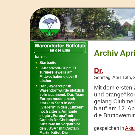
Archiv Apri
Inhalt:
Startseite
„After-Work-Cup“: 21
Dr.
Turniere jeweils am
Mittwochabend über 9
Sonntag, April 13th,
Löcher
Der „Rydercup“ in
Mit dem ersten 
Warendorf wurde plötzlich
und orange“ kon
sehr spannend: Das Team
Europa musste nach
gelang Clubmeis
starkem Start in den
„Vierern“ in den „Einzeln“
blau“ am 12. Ap
noch zittern. Am Ende
die Bruttowertu
siegte „Europa“ mit
Captain Dr. Christopher
Kittel wie im Vorjahr vor
gespeichert in
Aktu
den „USA“ mit Captain
Martin Kittel. Die