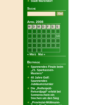
Stadt Warendorf
Suche
April 2008
M
D
M
D
F
S
S
1
2
3
4
5
6
7
8
9
10
11
12
13
14
15
16
17
18
19
20
21
22
23
24
25
26
27
28
29
30
« März
Mai »
Beiträge
Spannendes Finale beim
„21. Sparkassen-
Masters“
40 Jahre Golf:
Spannendes
Jubiläumsturnier
Die „Reifenpott-
Rekordjagd“ erlebt bei
Sonnenschein ein
Stechen um den Sieg
„Provinzial-Möllmann-