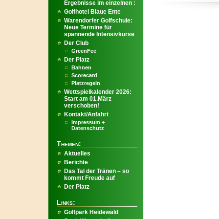
Ergebnisse im einzelnen :
Golfhotel Blaue Ente
Warendorfer Golfschule:
Neue Termine für
spannende Intensivkurse
Der Club
GreenFee
Der Platz
Bahnen
Scorecard
Platzregeln
Wettspielkalender 2026:
Start am 01.März
verschoben!
Kontakt/Anfahrt
Impressum +
Datenschutz
Themen:
Aktuelles
Berichte
Das Tal der Tränen – so
kommt Freude auf
Der Platz
Links:
Golfpark Heidewald