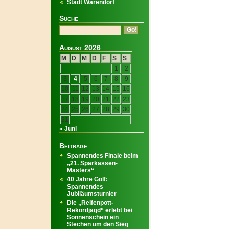
Stadt Warendorf
Suche
August 2026
M
D
M
D
F
S
S
1
2
3
4
5
6
7
8
9
10
11
12
13
14
15
16
17
18
19
20
21
22
23
24
25
26
27
28
29
30
31
« Juni
Beiträge
Spannendes Finale beim
„21. Sparkassen-
Masters“
40 Jahre Golf:
Spannendes
Jubiläumsturnier
Die „Reifenpott-
Rekordjagd“ erlebt bei
Sonnenschein ein
Stechen um den Sieg