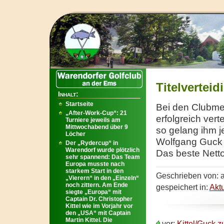
Titelverteid
Inhalt:
Startseite
Bei den Clubmei
„After-Work-Cup“: 21
erfolgreich ver
Turniere jeweils am
Mittwochabend über 9
so gelang ihm je
Löcher
Wolfgang Guck 
Der „Rydercup“ in
Warendorf wurde plötzlich
Das beste Netto
sehr spannend: Das Team
Europa musste nach
starkem Start in den
Geschrieben von: 
„Vierern“ in den „Einzeln“
noch zittern. Am Ende
gespeichert in:
Akt
siegte „Europa“ mit
Captain Dr. Christopher
Kittel wie im Vorjahr vor
den „USA“ mit Captain
Martin Kittel. Die
vor:
Kittel/Guck z