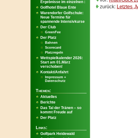
Ergebnisse im einzelnen :
zurück:
Letztes „
Golfhotel Blaue Ente
Warendorfer Golfschule:
Neue Termine für
spannende Intensivkurse
Der Club
GreenFee
Der Platz
Bahnen
Scorecard
Platzregeln
Wettspielkalender 2026:
Start am 01.März
verschoben!
Kontakt/Anfahrt
Impressum +
Datenschutz
Themen:
Aktuelles
Berichte
Das Tal der Tränen – so
kommt Freude auf
Der Platz
Links:
Golfpark Heidewald