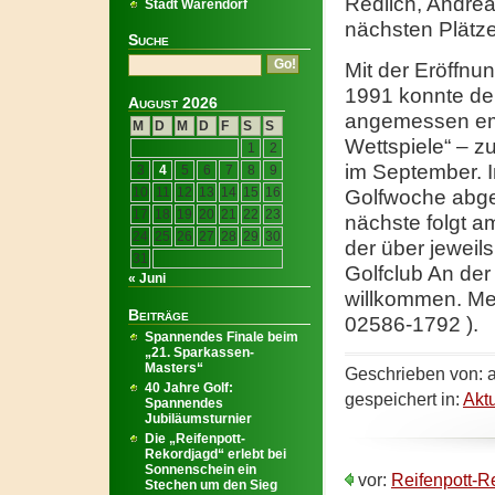
Redlich, Andre
Stadt Warendorf
nächsten Plätz
Suche
Mit der Eröffnu
1991 konnte de
August 2026
angemessen emp
M
D
M
D
F
S
S
Wettspiele“ – 
1
2
im September. I
3
4
5
6
7
8
9
10
11
12
13
14
15
16
Golfwoche abgel
17
18
19
20
21
22
23
nächste folgt a
24
25
26
27
28
29
30
der über jeweil
31
Golfclub An der
« Juni
willkommen. Mel
Beiträge
02586-1792 ).
Spannendes Finale beim
„21. Sparkassen-
Masters“
Geschrieben von: a
40 Jahre Golf:
gespeichert in:
Akt
Spannendes
Jubiläumsturnier
Die „Reifenpott-
Rekordjagd“ erlebt bei
Sonnenschein ein
vor:
Reifenpott-R
Stechen um den Sieg