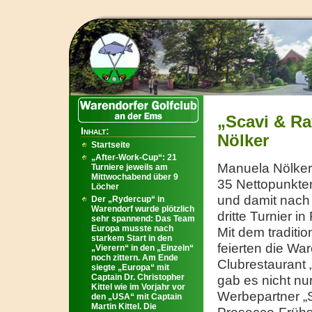
„Scavi & R
Inhalt:
Nölker
Startseite
„After-Work-Cup“: 21
Manuela Nölker 
Turniere jeweils am
Mittwochabend über 9
35 Nettopunkte
Löcher
und damit nach 
Der „Rydercup“ in
Warendorf wurde plötzlich
dritte Turnier i
sehr spannend: Das Team
Europa musste nach
Mit dem traditi
starkem Start in den
feierten die Wa
„Vierern“ in den „Einzeln“
noch zittern. Am Ende
Clubrestaurant 
siegte „Europa“ mit
Captain Dr. Christopher
gab es nicht nu
Kittel wie im Vorjahr vor
Werbepartner „S
den „USA“ mit Captain
Martin Kittel. Die