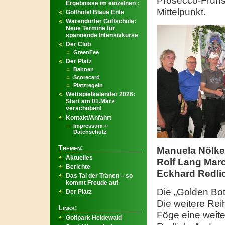
Prosecco-Frühst
Ergebnisse im einzelnen :
Mittelpunkt.
Golfhotel Blaue Ente
Warendorfer Golfschule:
Neue Termine für
spannende Intensivkurse
Der Club
GreenFee
Der Platz
Bahnen
Scorecard
Platzregeln
Wettspielkalender 2026:
Start am 01.März
verschoben!
Kontakt/Anfahrt
Impressum +
Datenschutz
Themen:
Manuela Nölke
Aktuelles
Rolf Lang Marc
Berichte
Eckhard Redli
Das Tal der Tränen – so
kommt Freude auf
Die „Golden Bott
Der Platz
Die weitere Rei
Links:
Föge eine weite
Golfpark Heidewald