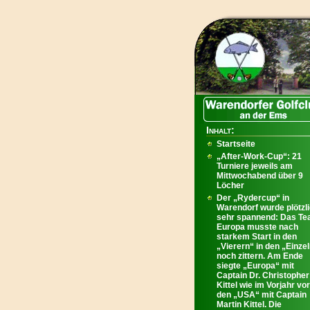
Inhalt:
Startseite
„After-Work-Cup“: 21
Turniere jeweils am
Mittwochabend über 9
Löcher
Der „Rydercup“ in
Warendorf wurde plötzl
sehr spannend: Das T
Europa musste nach
starkem Start in den
„Vierern“ in den „Einze
noch zittern. Am Ende
siegte „Europa“ mit
Captain Dr. Christopher
Kittel wie im Vorjahr vor
den „USA“ mit Captain
Martin Kittel. Die