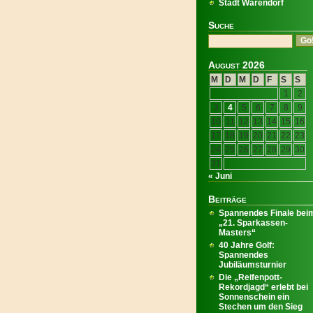
Stadt Warendorf
Suche
August 2026
M
D
M
D
F
S
S
1
2
3
4
5
6
7
8
9
10
11
12
13
14
15
16
17
18
19
20
21
22
23
24
25
26
27
28
29
30
31
« Juni
Beiträge
Spannendes Finale bei
„21. Sparkassen-
Masters“
40 Jahre Golf:
Spannendes
Jubiläumsturnier
Die „Reifenpott-
Rekordjagd“ erlebt bei
Sonnenschein ein
Stechen um den Sieg