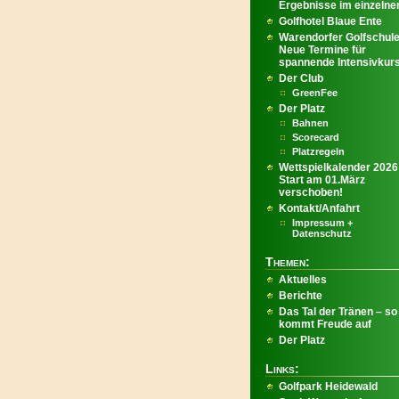
Ergebnisse im einzelnen
Golfhotel Blaue Ente
Warendorfer Golfschule
Neue Termine für
spannende Intensivkur
Der Club
GreenFee
Der Platz
Bahnen
Scorecard
Platzregeln
Wettspielkalender 2026
Start am 01.März
verschoben!
Kontakt/Anfahrt
Impressum +
Datenschutz
Themen:
Aktuelles
Berichte
Das Tal der Tränen – so
kommt Freude auf
Der Platz
Links:
Golfpark Heidewald