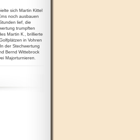
te sich Martin Kittel
r Ems noch ausbauen
tunden lief, die
wertung trumpften
s Martin K., brillierte
olfplätzen in Vohren
. In der Stechwertung
und Bernd Wittebrock
ei Majorturnieren.