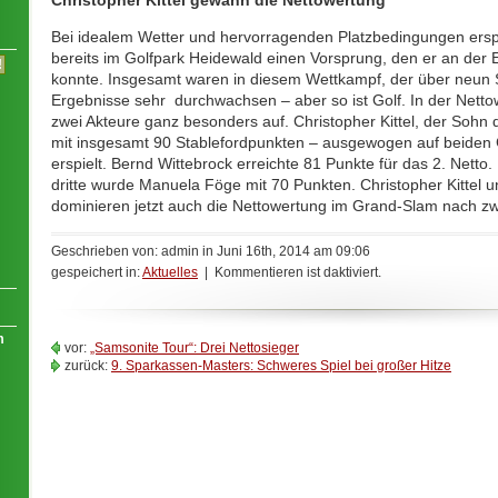
Christopher Kittel gewann die Nettowertung
Bei idealem Wetter und hervorragenden Platzbedingungen erspiel
bereits im Golfpark Heidewald einen Vorsprung, den er an de
konnte. Insgesamt waren in diesem Wettkampf, der über neun S
Ergebnisse sehr durchwachsen – aber so ist Golf. In der Netto
zwei Akteure ganz besonders auf. Christopher Kittel, der Sohn de
mit insgesamt 90 Stablefordpunkten – ausgewogen auf beiden G
erspielt. Bernd Wittebrock erreichte 81 Punkte für das 2. Netto
dritte wurde Manuela Föge mit 70 Punkten. Christopher Kittel 
dominieren jetzt auch die Nettowertung im Grand-Slam nach zw
Geschrieben von: admin in Juni 16th, 2014 am 09:06
gespeichert in:
Aktuelles
| Kommentieren ist daktiviert.
m
vor:
„Samsonite Tour“: Drei Nettosieger
zurück:
9. Sparkassen-Masters: Schweres Spiel bei großer Hitze