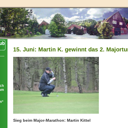
15. Juni: Martin K. gewinnt das 2. Majortu
ich
eam
ln“
Sieg beim Major-Marathon: Martin Kittel